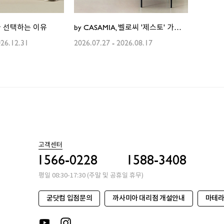
 선택하는 이유
by CASAMIA, 벨로씨 '제스토' 가죽소파 출시
26.12.31
2026.07.27
-
2026.08.17
고객센터
1566-0228
1588-3408
평일 08:30-17:30 (주말 및 공휴일 휴무)
굳닷컴 입점문의
까사미아 대리점 개설안내
마테라