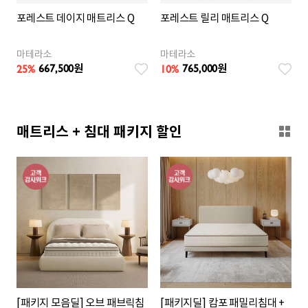
포레스트 데이지 매트리스 Q
포레스트 릴리 매트리스 Q
마테라소
마테라소
667,500
765,000
25
%
10
%
원
원
매트리스 + 침대 패키지 할인
[패키지 모음딜] 오브 패브릭침
[패키지딜] 캄포 패밀리침대 +