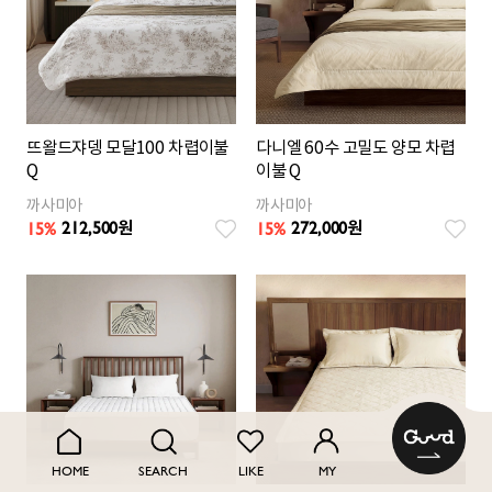
뜨왈드쟈뎅 모달100 차렵이불
다니엘 60수 고밀도 양모 차렵
Q
이불 Q
까사미아
까사미아
212,500
272,000
15
%
15
%
원
원
HOME
SEARCH
LIKE
MY