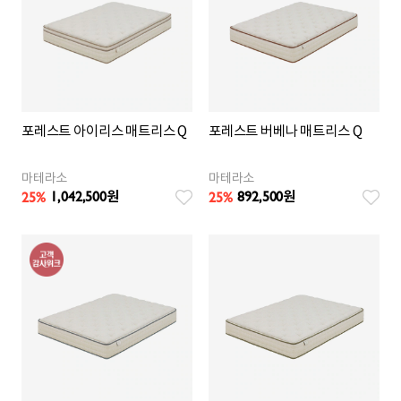
포레스트 아이리스 매트리스 Q
포레스트 버베나 매트리스 Q
마테라소
마테라소
1,042,500
892,500
25
%
25
%
원
원