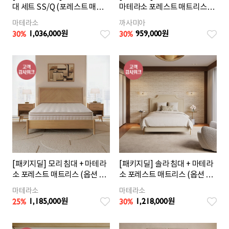
대 세트 SS/Q (포레스트 매트
마테라소 포레스트 매트리스
리스/옵션 택1)
(옵션 택1)
마테라소
까사미아
1,036,000
959,000
30%
30%
원
원
[패키지딜] 모리 침대 + 마테라
[패키지딜] 솔라 침대 + 마테라
소 포레스트 매트리스 (옵션 택
소 포레스트 매트리스 (옵션 택
1)
1)
마테라소
마테라소
1,185,000
1,218,000
25%
30%
원
원