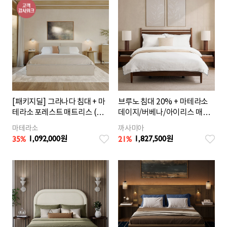
[패키지딜] 그라나다 침대 + 마
브루노 침대 20% + 마테라소
테라소 포레스트 매트리스 (옵
데이지/버베나/아이리스 매트
션 택1)
리스 25% (Q)
마테라소
까사미아
1,092,000
1,827,500
35%
21%
원
원