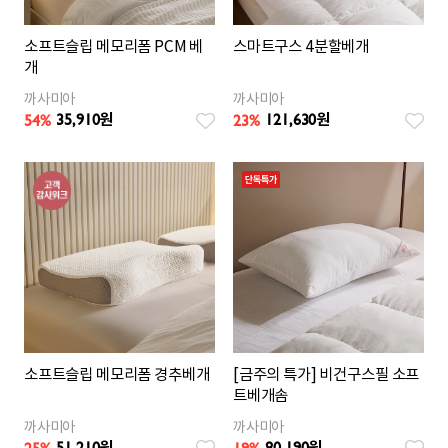
소프트슬립 메모리폼 PCM 베
스마트구스 4분할베개
개
까사미아
까사미아
35,910
121,630
54
%
23
%
원
원
소프트슬립 메모리폼 경추베개
[금주의 특가] 비건구스필 소프
트베개솜
까사미아
까사미아
51,210
80,190