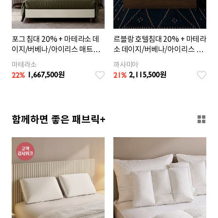
포그 침대 20% + 마테라소 데
르블랑 호텔침대 20% + 마테라
이지/버베나/아이리스 매트리
소 데이지/버베나/아이리스 매
스 25%OFF (Q)
트리스 25% (Q)
마테라소
까사미아
1,667,500
2,115,500
22%
21%
원
원
함께하면 좋은 패브릭+