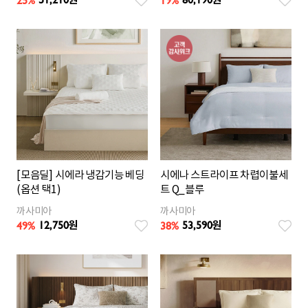
25
%
19
%
원
원
[모음딜] 시에라 냉감기능 베딩
시에나 스트라이프 차렵이불세
(옵션 택1)
트 Q_블루
까사미아
까사미아
12,750
53,590
49%
38
%
원
원