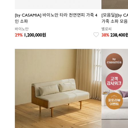
[by CASAMIA] 바이노만 타라 천연면피 가죽 4
[모음딜][by 
인 소파
가죽 소파 모음
바이노만
벨로씨
29%
1,200,000
원
38%
238,400