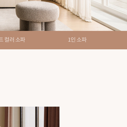
트 컬러 소파
1인 소파