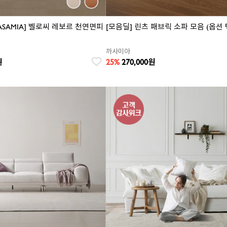
CASAMIA] 벨로씨 레보르 천연면피
[모음딜] 린츠 패브릭 소파 모음 (옵션 
까사미아
원
25%
270,000
원