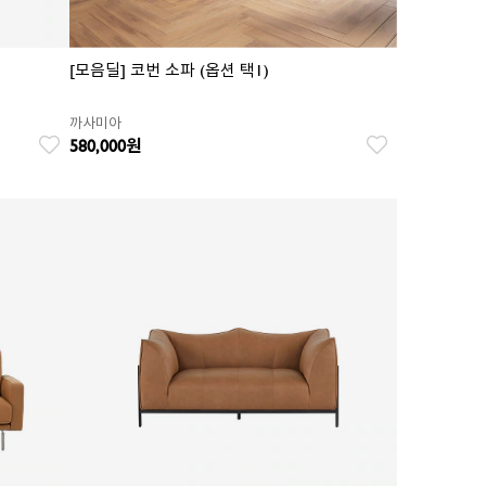
[모음딜] 코번 소파 (옵션 택1)
까사미아
580,000
원