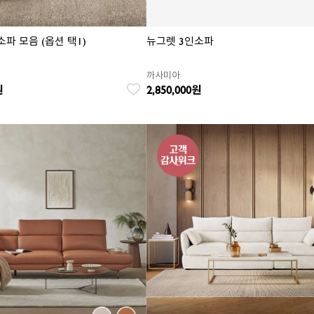
소파 모음 (옵션 택1)
뉴그렛 3인소파
까사미아
원
2,850,000
원