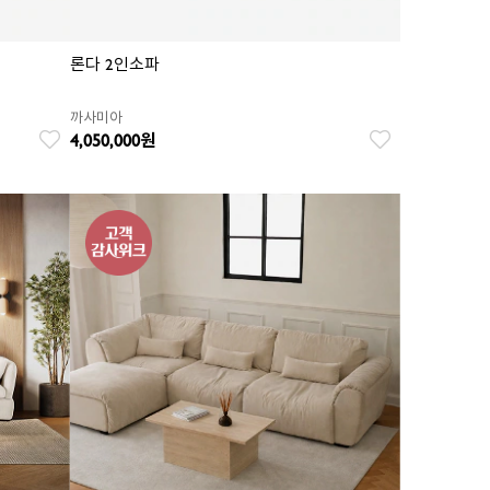
론다 2인소파
까사미아
4,050,000
원