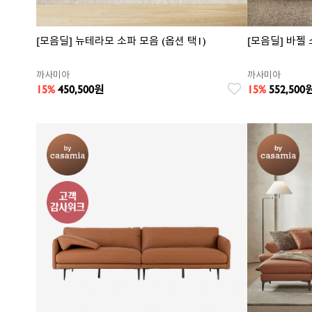
[모음딜] 뉴테라모 소파 모음 (옵션 택1)
[모음딜] 바젤 
까사미아
까사미아
15%
450,500
원
15%
552,500