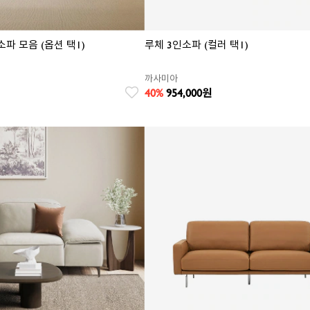
소파 모음 (옵션 택1)
루체 3인소파 (컬러 택1)
까사미아
40%
954,000
원