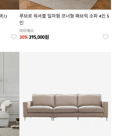
택1)
루브르 워셔블 일자형 코너형 패브릭 소파 4인 5
인
라미에스
30%
395,000
원