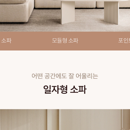
 소파
모듈형 소파
포인