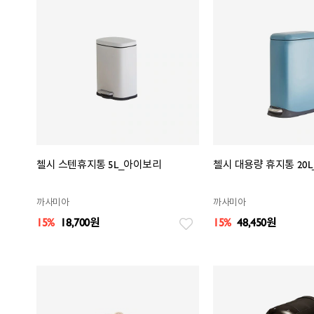
첼시 스텐휴지통 5L_아이보리
첼시 대용량 휴지통 20
까사미아
까사미아
15%
18,700
원
15%
48,450
원