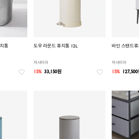
휴지통
도우 라운드 휴지통 12L
바인 스탠드휴지
까사미아
까사미아
15%
33,150
원
15%
127,500