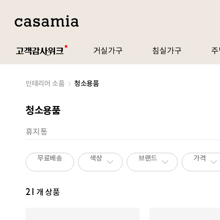
거실가구
침실가구
주
인테리어 소품
청소용품
청소용품
휴지통
무료배송
색상
브랜드
가격
21
개 상품