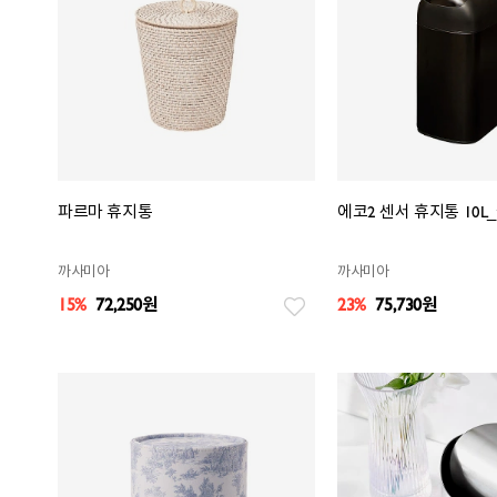
파르마 휴지통
에코2 센서 휴지통 10L
까사미아
까사미아
15%
72,250
원
23%
75,730
원