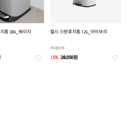
지통 20L_베이지
첼시 스텐휴지통 12L_아이보리
까사미아
원
15%
28,050
원