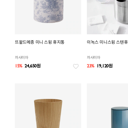
뜨왈드메종 미니 스윙 휴지통
이녹스 미니스윙 스텐
까사미아
까사미아
15%
24,650
원
23%
19,120
원