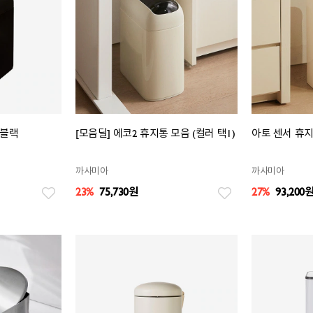
_블랙
[모음딜] 에코2 휴지통 모음 (컬러 택1)
아토 센서 휴지
까사미아
까사미아
23%
75,730
원
27%
93,200