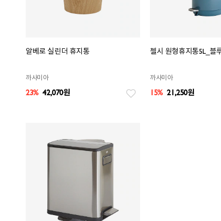
알베로 실린더 휴지통
첼시 원형휴지통5L_블
까사미아
까사미아
23%
42,070
원
15%
21,250
원