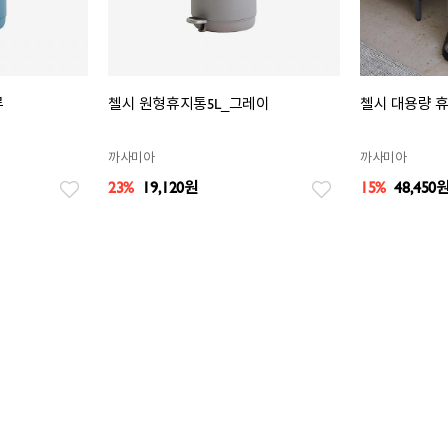
루
첼시 원형휴지통5L_그레이
첼시 대용량 휴
까사미아
까사미아
23%
19,120
원
15%
48,450