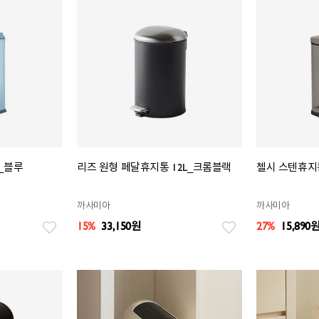
L_블루
리즈 원형 페달휴지통 12L_크롬블랙
첼시 스텐휴지통
까사미아
까사미아
15%
33,150
원
27%
15,890