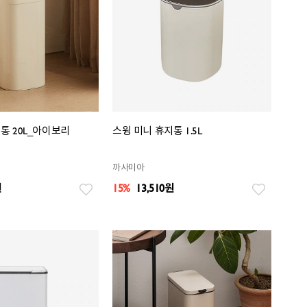
통 20L_아이보리
스윙 미니 휴지통 1.5L
까사미아
원
15%
13,510
원