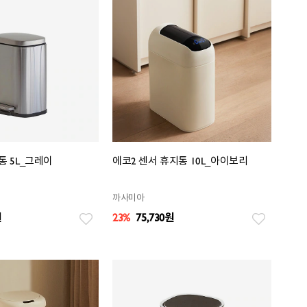
 5L_그레이
에코2 센서 휴지통 10L_아이보리
까사미아
원
23%
75,730
원