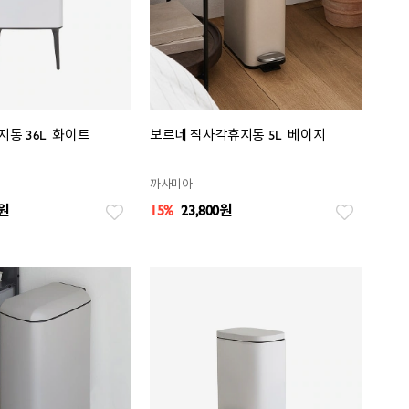
통 36L_화이트
보르네 직사각휴지통 5L_베이지
까사미아
원
15%
23,800
원