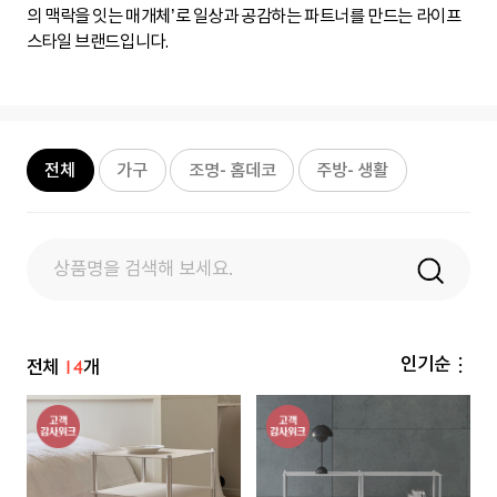
의 맥락을 잇는 매개체’로 일상과 공감하는 파트너를 만드는 라이프
스타일 브랜드입니다.
검
색
전체
가구
조명- 홈데코
주방- 생활
창
탑
고
정
14
인기순
전체
개