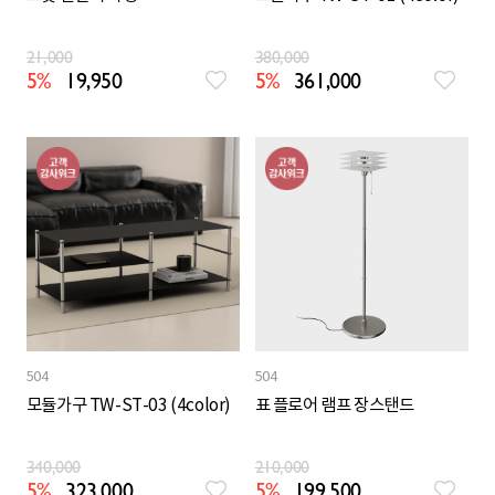
21,000
380,000
5%
19,950
5%
361,000
504
504
모듈가구 TW-ST-03 (4color)
표 플로어 램프 장스탠드
340,000
210,000
5%
323,000
5%
199,500