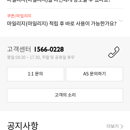
마일리지(마일리지)를 타인에게 양도할 수 있나요?
쿠폰/마일리지
마일리지(마일리지) 적립 후 바로 사용이 가능한가요?
1566-0228
고
고객센터
객
평일 08:30 ~ 17:30, 주말 및 공휴일 휴무
센
터
전
1:1 문의
AS 문의하기
화
걸
기
고객의 소리
공지사항
더보기