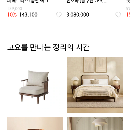
퍼 매트리스 (옵션 택1)
인소파 (암쿠션 2EA)_아이
켓
보리
159,000
5
10%
143,100
3,080,000
1
고요를 만나는 정리의 시간