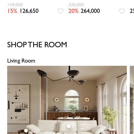
1)
149,000
330,000
15%
126,650
20%
264,000
2
SHOP THE ROOM
Living Room