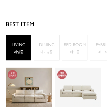
BEST ITEM
LIVING
DINING
BED ROOM
FABR
ROOM
ROOM
리빙룸
다이닝룸
베드룸
패브