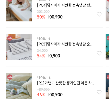
[PC4]닿자마자 시원한 접촉냉감 밴딩 여름 매트리스커버 SS/Q/K
203,000
50%
100,900
레스트나인
[PC5]닿자마자 시원한 접촉냉감 순면 체온조절 여름 베개커버 3컬러
24,000
54%
10,900
레스트나인
[R1]가볍고 산뜻한 풍기인견 여름 차렵이불 SS/Q 7컬러
189,000
46%
100,900