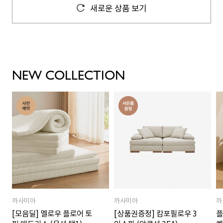
새로운 상품 보기
NEW COLLECTION
까사미아
까사미아
까
[모음딜] 멜로우 플로어 토
[상품권증정] 캄포필로우 3
플