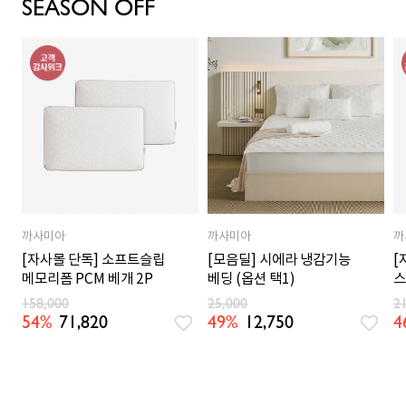
SEASON OFF
까사미아
까사미아
까
[자사몰 단독] 소프트슬립
[모음딜] 시에라 냉감기능
[
메모리폼 PCM 베개 2P
베딩 (옵션 택1)
스
158,000
25,000
2
54%
71,820
49%
12,750
4