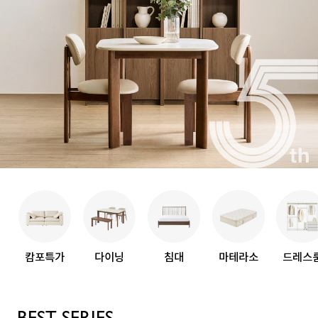
캄포특가
다이닝
침대
마테라소
드레스
BEST SERIES