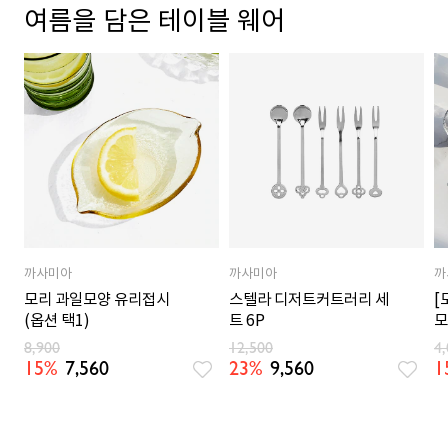
여름을 담은 테이블 웨어
까사미아
까사미아
까
모리 과일모양 유리접시
스텔라 디저트커트러리 세
[
(옵션 택1)
트 6P
모
8,900
12,500
4
15%
7,560
23%
9,560
1