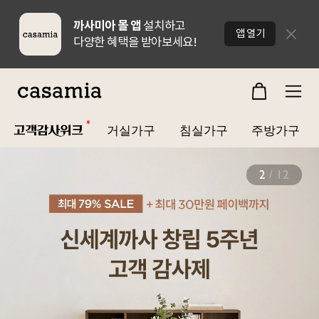
까사미아 몰 앱
설치하고
닫기
앱 열기
다양한 혜택을 받아보세요!
거실가구
침실가구
주방가구
3
/
12