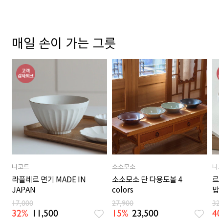
매일 손이 가는 그릇
니코트
소소모소
니
라플레르 면기 MADE IN
소소모소 단 다용도볼 4
르
JAPAN
colors
밥
M
17,000
27,900
3
32%
11,500
15%
23,500
4