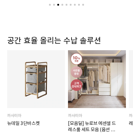
공간 효율 올리는 수납 솔루션
까사미아
까사미아
까
뉴데일 3단바스켓
[모음딜] 뉴로브 에센셜 드
레
레스룸 세트 모음 (옵션 택