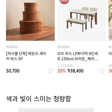
까사미아
까사미아
까
[자사몰 단독] 레돈도 셰이
오뜨 우드 LPM식탁 4인세
비
커 박스 3P
트 150cm 브라운_체어
2EA, 벤치 1EA
1,173,000
4
50,700
20%
938,400
3
색과 빛이 스미는 청량함