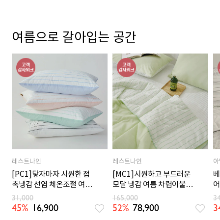
여름으로 갈아입는 공간
레스트나인
레스트나인
아
[PC1]닿자마자 시원한 접
[MC1]시원하고 부드러운
베
촉냉감 선염 체온조절 여름
모달 냉감 여름 차렵이불
어
베개커버 4컬러
SS/Q 6컬러
5
31,000
165,000
3
45%
16,900
52%
78,900
3