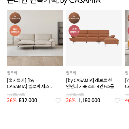
온라인 단독기획, by CASAMIA
벨로씨
벨로씨
벨
[출시특가] [by
[by CASAMIA] 레보르 천
[
CASAMIA] 벨로씨 제스토
연면피 가죽 소파 4인+스툴
C
천연면피 가죽 소파 3인_크
능
1,300,000
1,848,000
1
림오트
36%
832,000
36%
1,180,000
4