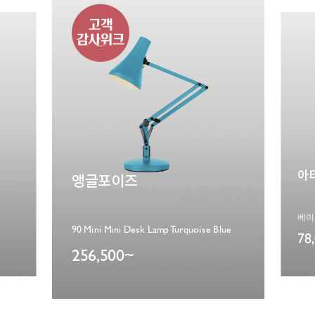
에
아티쉬
lue
베이스 Cobalt Blue / 도이(DOIY)
68
78,000~