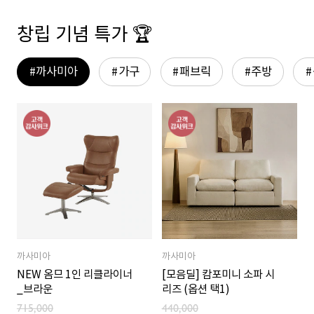
창립 기념 특가 🏆
까사미아
가구
패브릭
주방
까사미아
까사미아
NEW 옴므 1인 리클라이너
[모음딜] 캄포미니 소파 시
_브라운
리즈 (옵션 택1)
715,000
440,000