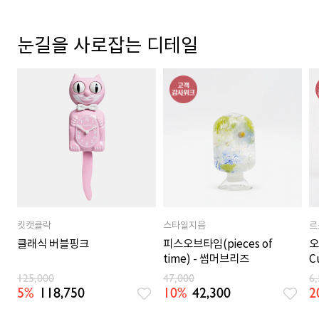
눈길을 사로잡는 디테일
킷캣클락
스타일지음
르
클래식 버블핑크
피스오브타임(pieces of
오
time) - 썸머브리즈
C
125,000
47,000
6
5%
118,750
10%
42,300
2