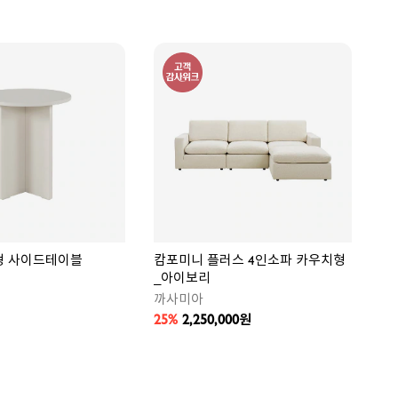
찜
상
품
형 사이드테이블
캄포미니 플러스 4인소파 카우치형
_아이보리
까사미아
25%
2,250,000
원
찜
상
품