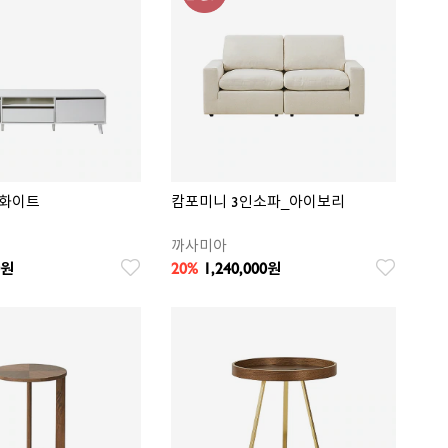
_화이트
캄포미니 3인소파_아이보리
까사미아
20%
1,240,000
원
원
찜
찜
상
상
품
품