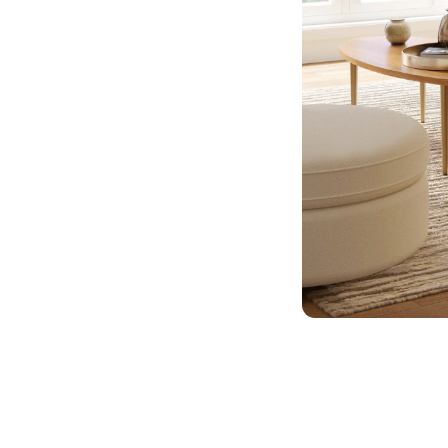
찜
상
품
NEW 옴므 1인 리클라이너_브라운
디자이너스 컬렉션(미키야 고바야시)
까사미아
25%
536,250
원
찜
상
품