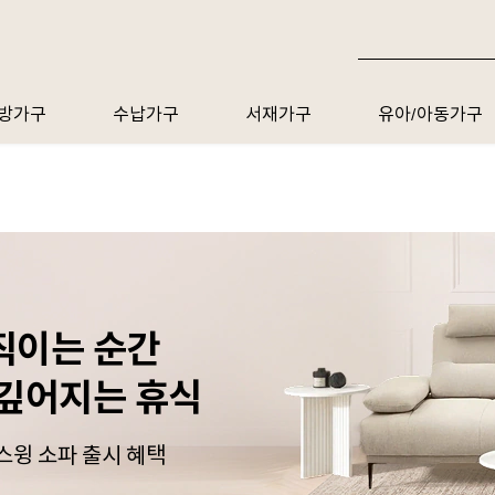
방가구
수납가구
서재가구
유아/아동가구
직이는 순간
 깊어지는 휴식
스윙 소파 출시 혜택