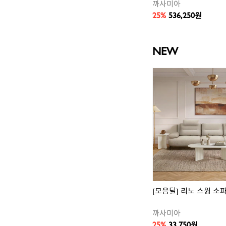
까사미아
25%
536,250
원
NEW
_브라운
[모음딜] 리노 스윙 소파
까사미아
25%
33,750
원