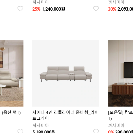
까사미아
까사미아
25%
1,240,000
30%
2,093,0
원
찜
찜
상
상
품
품
 (옵션 택1)
시에나 4인 리클라이너 홈바형_라이
[모음딜] 캄
트그레이
1)
까사미아
까사미아
5,180,000
0%
330,000
원