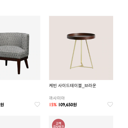
케빈 사이드테이블_브라운
까사미아
15%
109,650
원
원
찜
찜
상
상
품
품