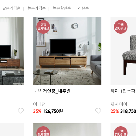
낮은가격순
높은가격순
높은할인순
리뷰순
노브 거실장_내추럴
헤이 1인소파
어니언
까사미아
35%
126,750
25%
318,750
원
찜
찜
상
상
품
품