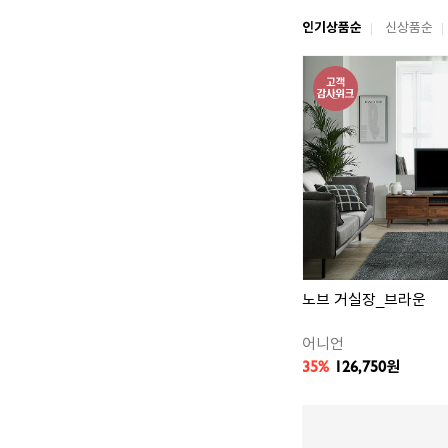
인기상품순
신상품순
노브 거실장_브라운
어니언
35%
126,750
원