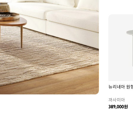
찜
상
품
뉴리네아 원
까사미아
389,000
원
찜
상
품