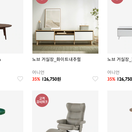
m
노브 거실장_화이트내추럴
노브 거실장
어니언
어니언
35%
126,750
35%
126,750
원
찜
찜
상
상
품
품