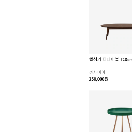
헬싱키 티테이블 120c
까사미아
350,000
원