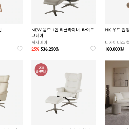
린
NEW 옴므 1인 리클라이너_라이트
MK 우드 원
그레이
까사미아
25%
536,250
180,000
원
원
찜
찜
상
상
품
품