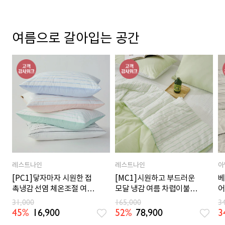
여름으로 갈아입는 공간
레스트나인
레스트나인
아
[PC1]닿자마자 시원한 접
[MC1]시원하고 부드러운
베
촉냉감 선염 체온조절 여름
모달 냉감 여름 차렵이불
어
베개커버 4컬러
SS/Q 6컬러
5
31,000
165,000
3
45%
16,900
52%
78,900
3