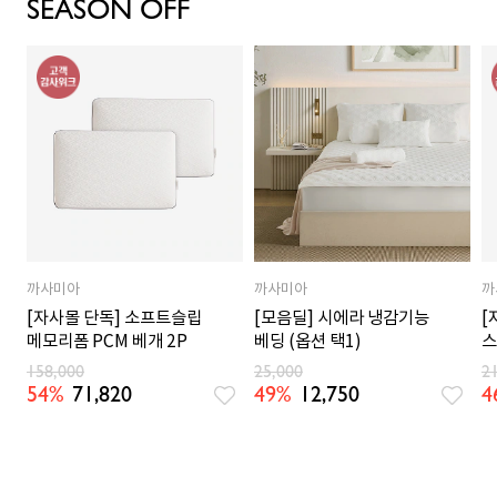
SEASON OFF
까사미아
까사미아
까
[자사몰 단독] 소프트슬립
[모음딜] 시에라 냉감기능
[
메모리폼 PCM 베개 2P
베딩 (옵션 택1)
스
158,000
25,000
2
54%
71,820
49%
12,750
4