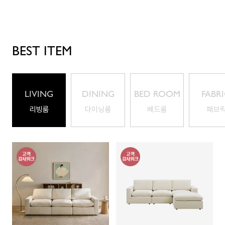
BEST ITEM
LIVING
DINING
BED ROOM
FABR
ROOM
ROOM
리빙룸
다이닝룸
베드룸
패브