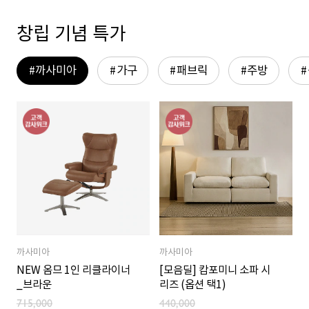
창립 기념 특가
까사미아
가구
패브릭
주방
까사미아
까사미아
NEW 옴므 1인 리클라이너
[모음딜] 캄포미니 소파 시
_브라운
리즈 (옵션 택1)
715,000
440,000