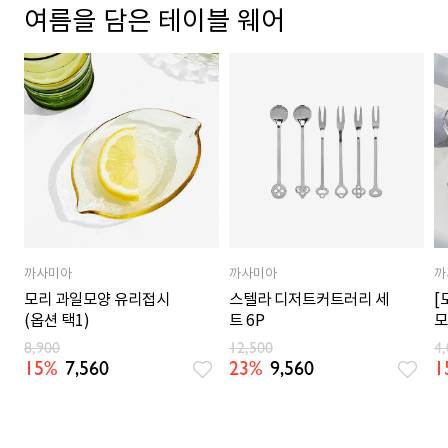
여름을 담은 테이블 웨어
까사미아
까사미아
까
모리 과일모양 유리접시
스텔라 디저트커트러리 세
[
(옵션 택1)
트 6P
모
8,900
12,500
4
15%
7,560
23%
9,560
1