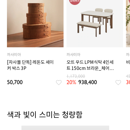
까사미아
까사미아
까
[자사몰 단독] 레돈도 셰이
오뜨 우드 LPM식탁 4인세
비
커 박스 3P
트 150cm 브라운_체어
2EA, 벤치 1EA
1,173,000
4
50,700
20%
938,400
3
색과 빛이 스미는 청량함