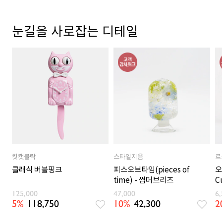
눈길을 사로잡는 디테일
킷캣클락
스타일지음
르
클래식 버블핑크
피스오브타임(pieces of
오
time) - 썸머브리즈
C
125,000
47,000
6
5%
118,750
10%
42,300
2