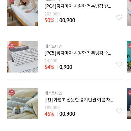
[PC4]닿자마자 시원한 접촉냉감 밴딩 여름 매트리스커버 SS/Q/K
203,000
50%
100,900
레스트나인
[PC5]닿자마자 시원한 접촉냉감 순면 체온조절 여름 베개커버 3컬러
24,000
54%
10,900
레스트나인
[R1]가볍고 산뜻한 풍기인견 여름 차렵이불 SS/Q 7컬러
189,000
46%
100,900