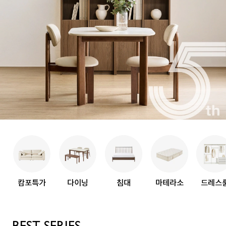
캄포특가
다이닝
침대
마테라소
드레스
BEST SERIES