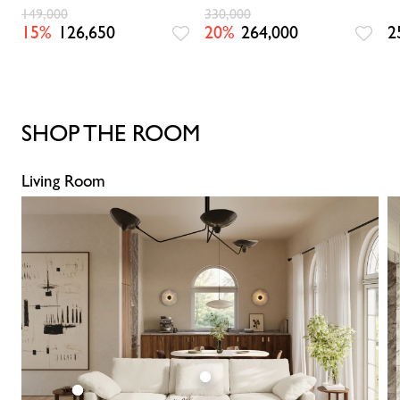
1)
149,000
330,000
15%
126,650
20%
264,000
2
SHOP THE ROOM
Living Room