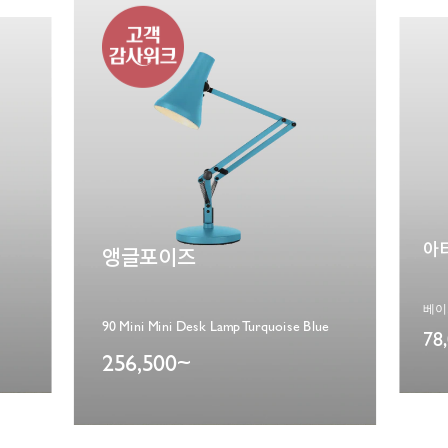
에
아티쉬
lue
베이스 Cobalt Blue / 도이(DOIY)
68
78,000~