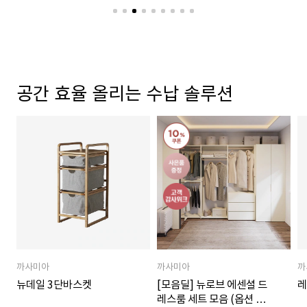
공간 효율 올리는 수납 솔루션
까사미아
까사미아
까
뉴데일 3단바스켓
[모음딜] 뉴로브 에센셜 드
레
레스룸 세트 모음 (옵션 택