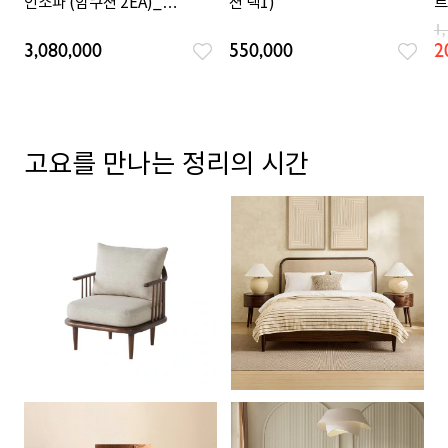
인소파 (암쿠션 2EA)_아이
션 택1)
트
보리
2
1
3,080,000
550,000
2
고요를 만나는 정리의 시간