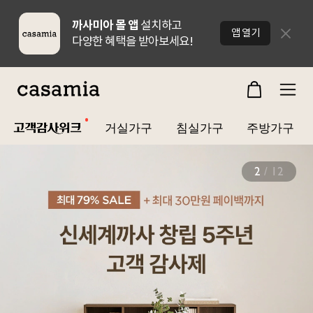
까사미아 몰 앱
설치하고
닫기
앱 열기
다양한 혜택을 받아보세요!
거실가구
침실가구
주방가구
3
/
12