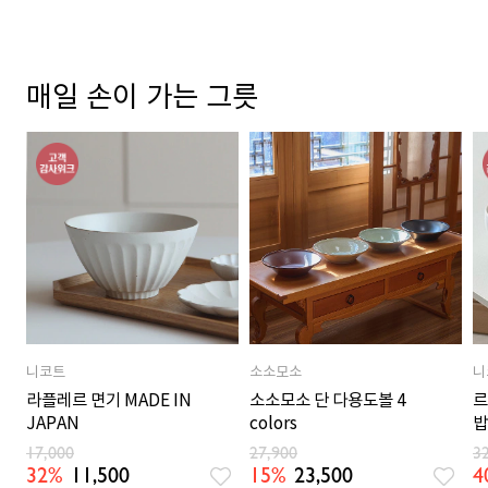
매일 손이 가는 그릇
니코트
소소모소
니
라플레르 면기 MADE IN
소소모소 단 다용도볼 4
르
JAPAN
colors
밥
M
17,000
27,900
3
32%
11,500
15%
23,500
4