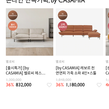
온라인 단독기획, by CASAMIA
벨로씨
벨로씨
벨
[출시특가] [by
[by CASAMIA] 레보르 천
[
CASAMIA] 벨로씨 제스토
연면피 가죽 소파 4인+스툴
C
천연면피 가죽 소파 3인_크
능
1,300,000
1,848,000
1
림오트
36%
832,000
36%
1,180,000
4