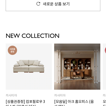
새로운 상품 보기
NEW COLLECTION
까사미아
까사미아
까
[상품권증정] 캄포필로우 3
[모음딜] 아크 홈오피스 (옵
오