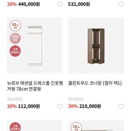
20
%
440,000
원
532,000
원
뉴로브 에센셜 드레스룸 긴옷행
클린트우드 코너장 (컬러 택1)
거형 78cm 연결형
까사미아
까사미아
20
%
112,000
원
30
%
210,000
원