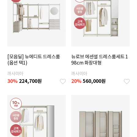
[모음딜] 뉴에디트 드레스룸
뉴로브 에센셜 드레스룸세트 1
(옵션 택1)
98cm 화장대형
까사미아
까사미아
30%
224,700
원
20
%
560,000
원