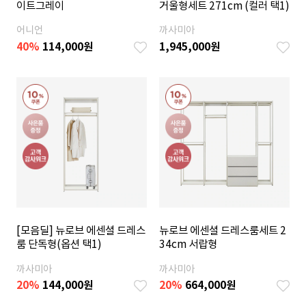
이트그레이
거울형세트 271cm (컬러 택1)
어니언
까사미아
40
%
114,000
원
1,945,000
원
[모음딜] 뉴로브 에센셜 드레스
뉴로브 에센셜 드레스룸세트 2
룸 단독형(옵션 택1)
34cm 서랍형
까사미아
까사미아
20%
144,000
원
20
%
664,000
원