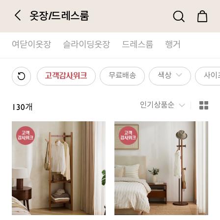
옷장/드레스룸
여닫이옷장
슬라이딩옷장
드레스룸
행거
무료배송
색상
사이즈
고객감사위크
인기상품순
130
개
정
렬
방
식