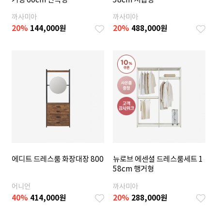
까사미아
까사미아
20
%
144,000
원
20
%
488,000
원
에디트 드레스룸 화장대장 800
뉴로브 에센셜 드레스룸세트 1
58cm 행거형
어니언
까사미아
40
%
414,000
원
20
%
288,000
원