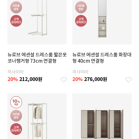
뉴로브 에센셜 드레스룸 짧은옷
뉴로브 에센셜 드레스룸 화장대
코너행거형 73cm 연결형
형 40cm 연결형
까사미아
까사미아
20
%
212,000
원
20
%
276,000
원