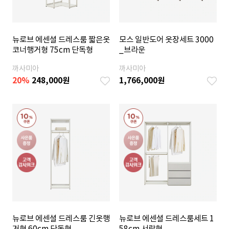
뉴로브 에센셜 드레스룸 짧은옷
모스 일반도어 옷장세트 3000
코너행거형 75cm 단독형
_브라운
까사미아
까사미아
20
%
248,000
원
1,766,000
원
뉴로브 에센셜 드레스룸 긴옷행
뉴로브 에센셜 드레스룸세트 1
거형 60cm 단독형
58cm 서랍형