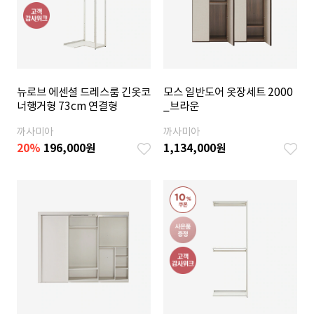
뉴로브 에센셜 드레스룸 긴옷코
모스 일반도어 옷장세트 2000
너행거형 73cm 연결형
_브라운
까사미아
까사미아
20
%
196,000
원
1,134,000
원