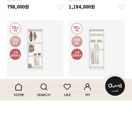
까사미아
까사미아
798,000
원
1,184,000
원
뉴로브 에센셜 드레스룸 3단행
뉴로브 에센셜 드레스룸 바지행
거형 80cm 단독형
거형 80cm 단독형
HOME
SEARCH
LIKE
MY
까사미아
까사미아
20
%
188,000
원
20
%
180,000
원