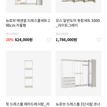
뉴로브 에센셜 드레스룸세트 1
모스 일반도어 옷장세트 3000
98cm 거울형
_라이트그레이
까사미아
까사미아
20
%
624,000
원
1,766,000
원
핏 드레스룸 에어드레서장_라
뉴로브 드레스룸 3단서랍 코너