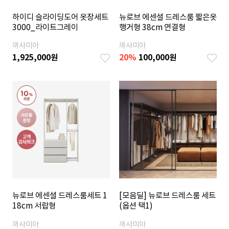
하이디 슬라이딩도어 옷장세트
뉴로브 에센셜 드레스룸 짧은옷
3000_라이트그레이
행거형 38cm 연결형
까사미아
까사미아
1,925,000
원
20
%
100,000
원
뉴로브 에센셜 드레스룸세트 1
[모음딜] 뉴로브 드레스룸 세트
18cm 서랍형
(옵션 택1)
까사미아
까사미아