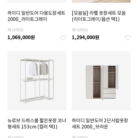
하이디 일반도어 다용도장세트
[모음딜] 라펠 옷장세트 모음
2000_라이트그레이
(라이트그레이/옵션 택1)
까사미아
까사미아
1,069,000
원
1,294,000
원
뉴로브 드레스룸 짧은옷장 코너
하이디 일반도어 2단서랍옷장
형세트 153cm (컬러 택1)
세트 2000_브라운