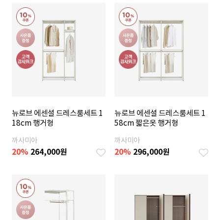
뉴로브 에센셜 드레스룸세트 1
뉴로브 에센셜 드레스룸세트 1
18cm 행거형
58cm 짧은옷 행거형
까사미아
까사미아
20
%
264,000
원
20
%
296,000
원