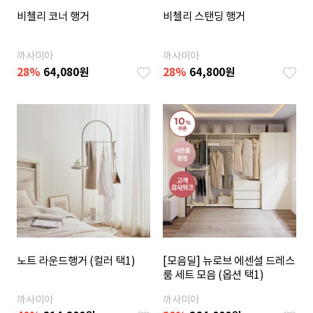
비첼리 코너 행거
비첼리 스탠딩 행거
까사미아
까사미아
28
%
64,080
원
28
%
64,800
원
노트 라운드행거 (컬러 택1)
[모음딜] 뉴로브 에센셜 드레스
룸 세트 모음 (옵션 택1)
까사미아
까사미아