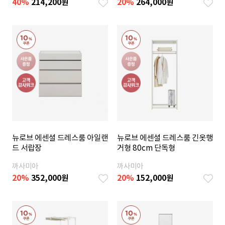
40
%
214,200
원
20%
264,000
원
뉴로브 에센셜 드레스룸 아일랜
뉴로브 에센셜 드레스룸 긴옷행
드 서랍장
거형 80cm 단독형
까사미아
까사미아
20
%
352,000
원
20
%
152,000
원