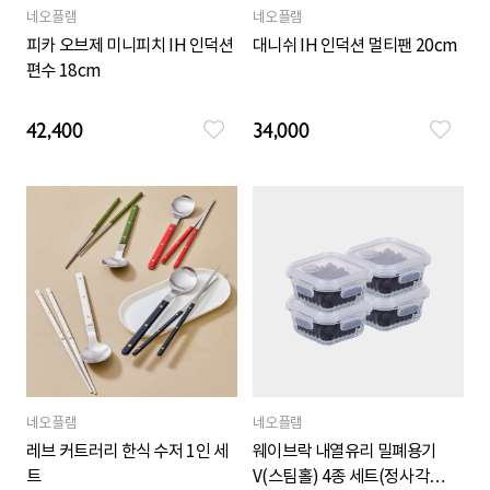
네오플램
네오플램
피카 오브제 미니피치 IH 인덕션
대니쉬 IH 인덕션 멀티팬 20cm
편수 18cm
42,400
34,000
네오플램
네오플램
레브 커트러리 한식 수저 1인 세
웨이브락 내열유리 밀폐용기
트
V(스팀홀) 4종 세트(정사각