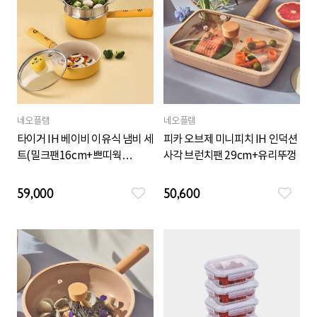
네오플램
네오플램
타이거 IH 베이비 이유식 냄비 세
피카 오브제 미니피치 IH 인덕션
트(밀크팬16cm+쁘띠웍
사각 브런치팬 29cm+유리뚜껑
16cm+스티머)
59,000
50,600