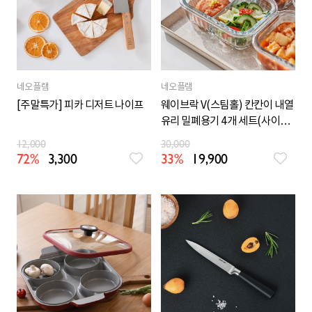
네오플램
네오플램
[주말특가] 피카 디저트 나이프
웨이브락 V(스팀홀) 칸칸이 내열
유리 밀폐용기 4개 세트(사이즈
선택)
12,000
30,000
72%
3,300
33%
19,900