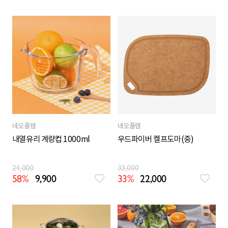
네오플램
네오플램
내열유리 계량컵 1000ml
우드파이버 켈프도마(중)
24,000
33,000
58%
9,900
33%
22,000