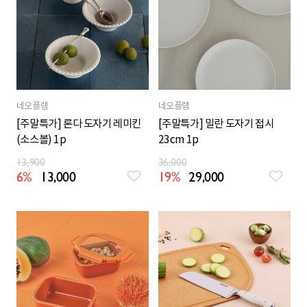
네오플램
네오플램
[주말특가] 론다 도자기 레미킨
[주말특가] 밀란 도자기 접시
(소스볼) 1p
23cm 1p
13,900
36,000
6%
13,000
19%
29,000