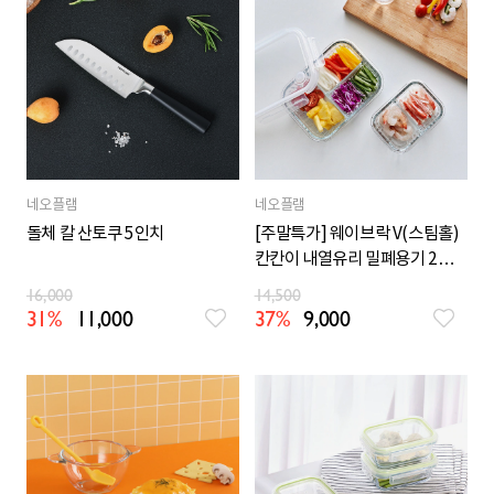
네오플램
네오플램
돌체 칼 산토쿠 5인치
[주말특가] 웨이브락 V(스팀홀)
칸칸이 내열유리 밀폐용기 2종
(직사각 370ml+1,000ml)
16,000
14,500
31%
11,000
37%
9,000