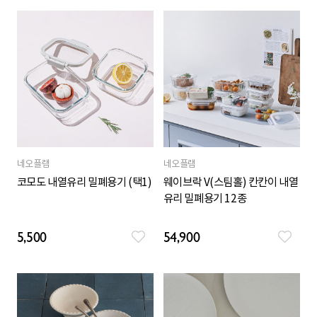
네오플램
네오플램
코모도 내열유리 밀폐용기 (택1)
웨이브락 V(스팀홀) 칸칸이 내열
유리 밀폐용기 12종
5,500
54,900