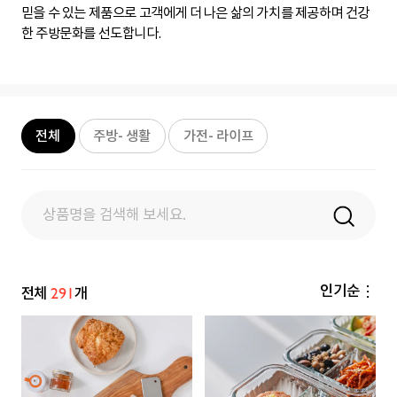
믿을 수 있는 제품으로 고객에게 더 나은 삶의 가치를 제공하며 건강
한 주방문화를 선도합니다.
검
색
전체
주방- 생활
가전- 라이프
창
탑
고
정
291
인기순
전체
개