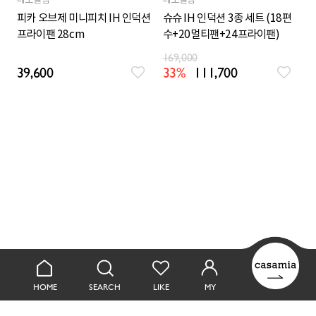
네오플램
네오플램
피카 오브제 미니피치 IH 인덕션
슈슈 IH 인덕션 3종 세트 (18편
프라이팬 28cm
수+20멀티팬+24프라이팬)
169,000
39,600
33%
111,700
HOME
SEARCH
LIKE
MY