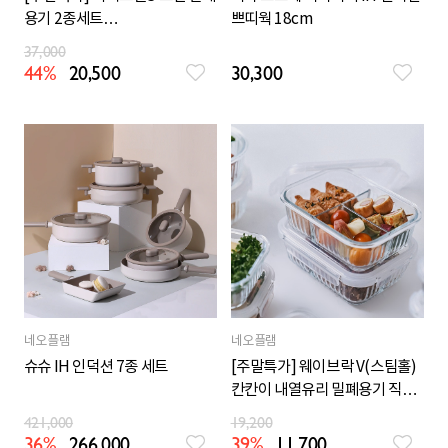
용기 2종세트
쁘띠웍 18cm
(1150ml+1650ml)
37,000
44%
20,500
30,300
네오플램
네오플램
슈슈 IH 인덕션 7종 세트
[주말특가] 웨이브락 V(스팀홀)
칸칸이 내열유리 밀폐용기 직사
각 1,000ml 2P세트
421,000
19,200
36%
266,000
39%
11,700