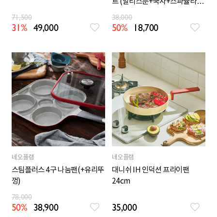
트 (멀티스푼+국자+스파츌라
+망뒤집개)
71,500
38,000
31%
49,000
50%
18,700
네오플램
네오플램
스팀플러스 4구 나눔팬(+유리뚜
대니쉬 IH 인덕션 프라이팬
껑)
24cm
78,000
50%
38,900
35,000