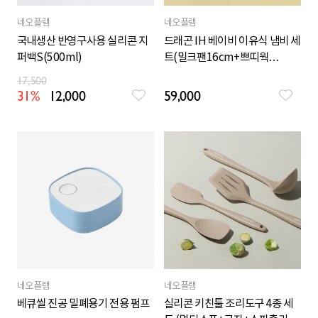
네오플램
네오플램
국내생산 반영구사용 실리콘 지
드래곤 IH 베이비 이유식 냄비 세
퍼백S(500ml)
트(밀크팬16cm+쁘띠웍
16cm+스텐찜기+유리뚜껑)
17,500
31%
12,000
59,000
네오플램
네오플램
베큐씰 진공 밀폐용기 전용 펌프
실리콘 키친툴 조리도구 4종 세