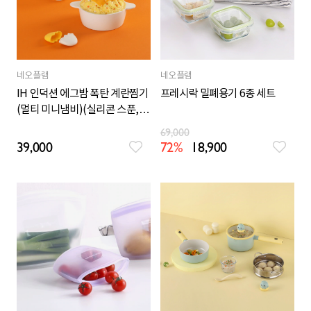
네오플램
네오플램
IH 인덕션 에그밤 폭탄 계란찜기
프레시락 밀폐용기 6종 세트
(멀티 미니냄비)(실리콘 스푼, 그
립 포함)
69,000
39,000
72%
18,900