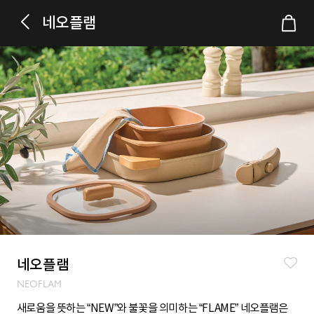
네오플램
네오플램
NEOFLAM
새로움을 뜻하는 “NEW”와 불꽃을 의미하는 “FLAME” 네오플램은