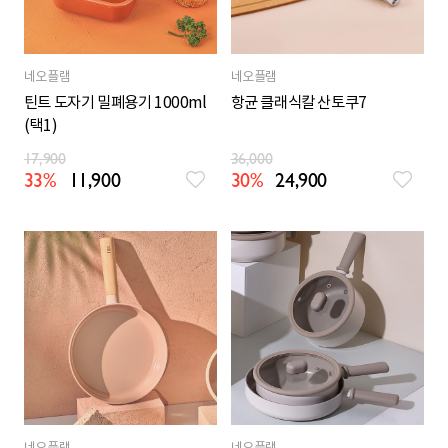
네오플램
네오플램
틴트 도자기 밀폐용기 1000ml
항균 클래식칼 산토쿠7
(택1)
17,900
36,000
33%
11,900
30%
24,900