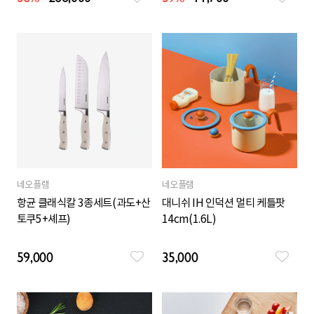
네오플램
네오플램
항균 클래식칼 3종세트(과도+산
대니쉬 IH 인덕션 멀티 케틀팟
토쿠5+셰프)
14cm(1.6L)
59,000
35,000