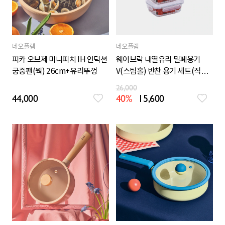
네오플램
네오플램
피카 오브제 미니피치 IH 인덕션
웨이브락 내열유리 밀폐용기
궁중팬(웍) 26cm+유리뚜껑
V(스팀홀) 반찬 용기 세트(직사
각 370mLx4)
26,000
44,000
40%
15,600