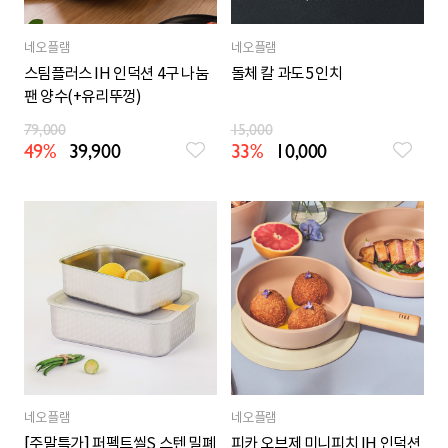
네오플램
네오플램
스팀플러스 IH 인덕션 4구 나눔
돌체 칼 과도 5인치
팬 양수(+유리뚜껑)
79,000
15,000
49%
39,900
33%
10,000
네오플램
네오플램
[주말특가] 퍼펙트씰S 스텐 밀폐
피카 오브제 미니피치 IH 인덕션