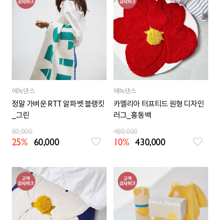
에녹댄스
에녹댄스
정말 가벼운 RTT 알파벳 블랭킷
카멜리아 터프티드 원형 디자인
_그린
러그_홍동백
80,000
480,000
25%
60,000
10%
430,000