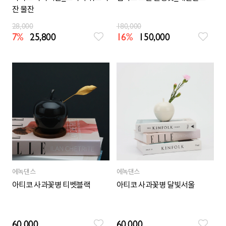
잔 물잔
28,000
180,000
7%
25,800
16%
150,000
에녹댄스
에녹댄스
아티코 사과꽃병 티벳블랙
아티코 사과꽃병 달빛서울
60,000
60,000