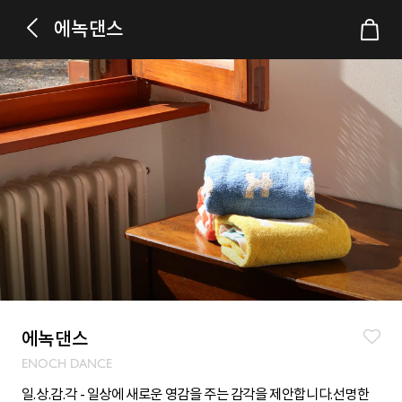
에녹댄스
에녹댄스
ENOCH DANCE
일.상.감.각 - 일상에 새로운 영감을 주는 감각을 제안합니다.선명한