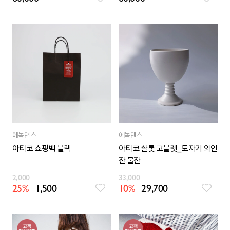
에녹댄스
에녹댄스
아티코 쇼핑백 블랙
아티코 샬롯 고블렛_도자기 와인
잔 물잔
2,000
33,000
25%
1,500
10%
29,700