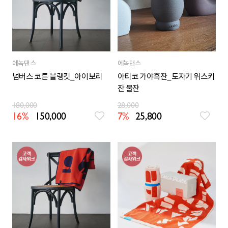
에녹댄스
에녹댄스
넘버스 코튼 블랭킷_아이보리
아티코 가야흑잔_도자기 위스키
잔 물잔
180,000
28,000
16%
150,000
7%
25,800