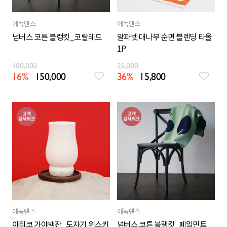
에녹댄스
에녹댄스
넘버스 코튼 블랭킷_코랄레드
알파벳 대나무 순면 블렌딩 타올
1P
180,000
25,000
16%
150,000
36%
15,800
에녹댄스
에녹댄스
아티코 가야백잔_도자기 위스키
넘버스 코튼 블랭킷_페일민트