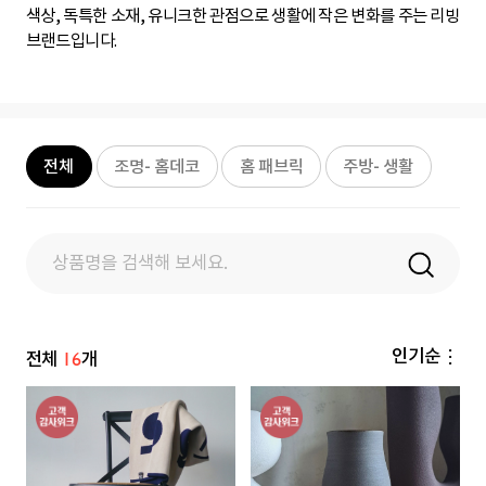
색상, 독특한 소재, 유니크한 관점으로 생활에 작은 변화를 주는 리빙
브랜드입니다.
검
색
전체
조명- 홈데코
홈 패브릭
주방- 생활
창
탑
고
정
16
인기순
전체
개