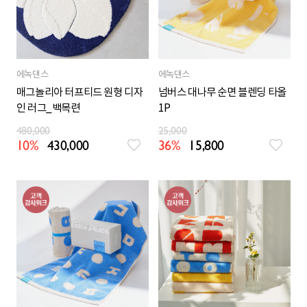
에녹댄스
에녹댄스
매그놀리아 터프티드 원형 디자
넘버스 대나무 순면 블렌딩 타올
인 러그_백목련
1P
480,000
25,000
10%
430,000
36%
15,800