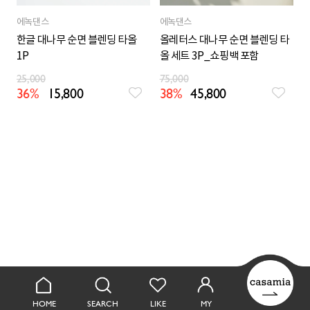
에녹댄스
에녹댄스
한글 대나무 순면 블렌딩 타올
올레터스 대나무 순면 블렌딩 타
1P
올 세트 3P_쇼핑백 포함
25,000
75,000
36%
15,800
38%
45,800
HOME
SEARCH
LIKE
MY