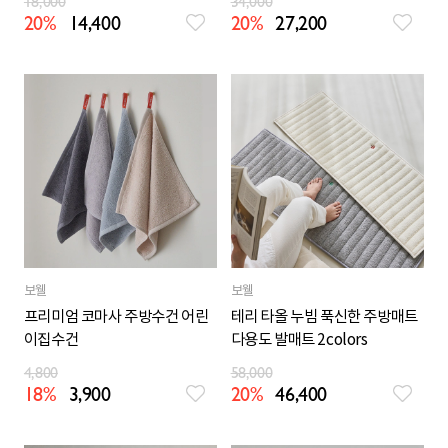
18,000
34,000
20%
14,400
20%
27,200
보웰
보웰
프리미엄 코마사 주방수건 어린
테리 타올 누빔 푹신한 주방매트
이집수건
다용도 발매트 2colors
4,800
58,000
18%
3,900
20%
46,400