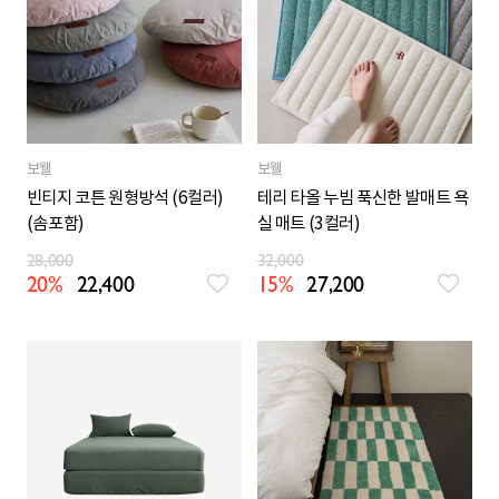
보웰
보웰
빈티지 코튼 원형방석 (6컬러)
테리 타올 누빔 푹신한 발매트 욕
(솜포함)
실 매트 (3컬러)
28,000
32,000
20%
22,400
15%
27,200