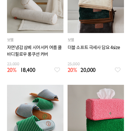
보웰
보웰
자연냉감 삼베 시어서커 여름 쿨
더블 소프트 극세사 담요 4size
바디필로우 롱쿠션 커버
23,000
25,000
20%
18,400
20%
20,000