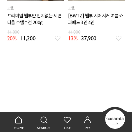
보웰
보웰
프리미엄 뱀부얀 먼지없는 세면
[BWTZ] 뱀부 시어서커 여름 쇼
타올 호텔수건 200g
파패드 3인 4인
14,000
44,000
20%
11,200
13%
37,900
HOME
SEARCH
LIKE
MY