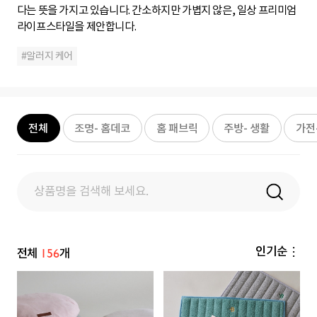
다는 뜻을 가지고 있습니다. 간소하지만 가볍지 않은, 일상 프리미엄
라이프스타일을 제안합니다.
#알러지 케어
검
색
전체
조명- 홈데코
홈 패브릭
주방- 생활
가전
창
탑
고
정
156
인기순
전체
개