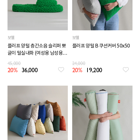
보웰
보웰
플러프 양털 층간소음 슬리퍼 뽀
플러프 양털 B 쿠션커버 50x50
글이 털실내화 (여성용 남성용빅
사이즈)
45,000
24,000
20%
36,000
20%
19,200