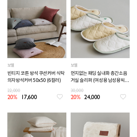
보웰
보웰
빈티지 코튼 방석 쿠션커버 식탁
먼지없는 패딩 실내화 층간소음
의자방석커버 50x50 (6컬러)
거실 슬리퍼 (여성용 남성용빅사
이즈)
22,000
30,000
20%
17,600
20%
24,000