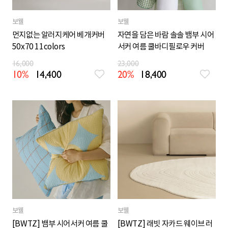
보웰
보웰
먼지없는 알러지케어 베개커버
자연을 담은 바람 솔솔 뱀부 시어
50x70 11colors
서커 여름 쿨바디필로우 커버
16,000
23,000
10%
14,400
20%
18,400
보웰
보웰
[BWTZ] 뱀부 시어서커 여름 쿨
[BWTZ] 래빗 자카드 웨이브 러