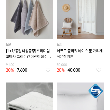
보웰
보웰
[1+1/동일색상증정]프리미엄
레트로 플라워 레이스 문 가리개
코마사 고리수건 어린이집수건
작은창커튼
주방수건
9,600
50,000
20%
7,600
20%
40,000