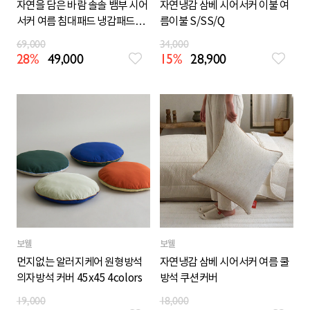
자연을 담은 바람 솔솔 뱀부 시어
자연냉감 삼베 시어서커 이불 여
서커 여름 침대패드 냉감패드
름이불 S/SS/Q
S/SS/Q/LK
69,000
34,000
28%
49,000
15%
28,900
보웰
보웰
먼지없는 알러지케어 원형방석
자연냉감 삼베 시어서커 여름 쿨
의자방석 커버 45x45 4colors
방석 쿠션커버
19,000
18,000