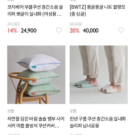
코지베어 부클쿠션 층간소음 슬
[BWTZ] 몽글몽글 니트 블랭킷
리퍼 뽀글이 실내화 (여성용 남성
(중 싱글)
용빅사이즈)
29,000
50,000
14%
24,900
20%
40,000
보웰
보웰
자연을 담은 바람 솔솔 뱀부 시어
린넨 구름 쿠션 층간소음 실내화
서커 여름 쿨방석 쿠션커버
슬리퍼 남녀공용
50x50