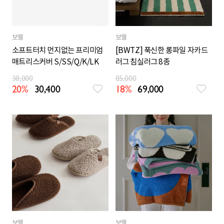
보웰
보웰
소프트터치 먼지없는 프리미엄
[BWTZ] 푹신한 롱파일 자카드
매트리스커버 S/SS/Q/K/LK
러그 침실러그 8종
38,000
85,000
20%
30,400
18%
69,000
보웰
보웰