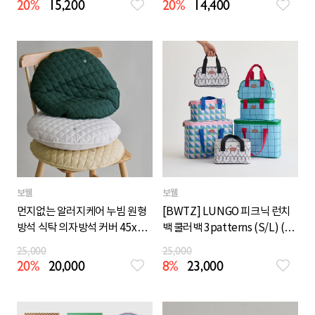
20%
15,200
20%
14,400
보웰
보웰
먼지없는 알러지케어 누빔 원형
[BWTZ] LUNGO 피크닉 런치
방석 식탁 의자방석 커버 45x45
백 쿨러백 3patterns (S/L) (보
3colors
온/보냉)
25,000
25,000
20%
20,000
8%
23,000