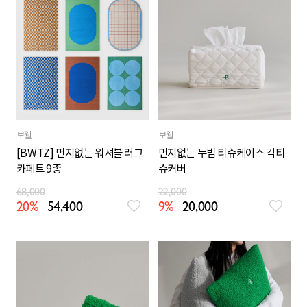
보웰
보웰
[BWTZ] 먼지없는 워셔블 러그
먼지없는 누빔 티슈케이스 각티
카페트 9종
슈커버
68,000
22,000
20%
54,400
9%
20,000