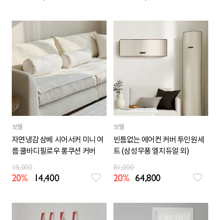
보웰
보웰
자연냉감 삼베 시어서커 미니 여
빈틈없는 에어컨 커버 투인원세
름 쿨바디필로우 롱쿠션 커버
트 (삼성무풍 엘지듀얼 외)
18,000
81,000
20%
14,400
20%
64,800