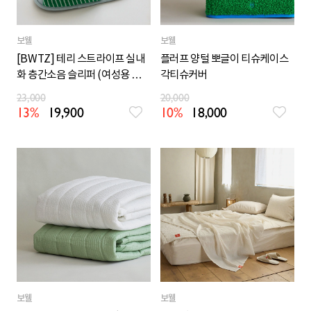
보웰
보웰
[BWTZ] 테리 스트라이프 실내
플러프 양털 뽀글이 티슈케이스
화 층간소음 슬리퍼 (여성용 남성
각티슈커버
용빅사이즈)
23,000
20,000
13%
19,900
10%
18,000
보웰
보웰