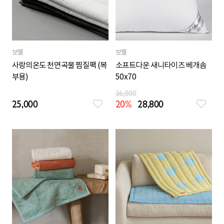
보웰
보웰
사랑의온도 천연곡물 찜질팩 (복
소프트다운 새니타이즈 베개솜
부용)
50x70
36,000
25,000
20%
28,800