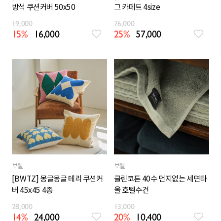
방석 쿠션커버 50x50
그 카페트 4size
19,000
76,000
15%
16,000
25%
57,000
보웰
보웰
[BWTZ] 몽글몽글 테리 쿠션커
클린코튼 40수 먼지없는 세면타
버 45x45 4종
올 호텔수건
28,000
13,000
14%
24,000
20%
10,400