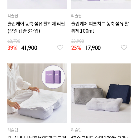
리슬립
리슬립
슬립케어 농축 섬유 탈취제 리필
슬립케어 피톤치드 농축 섬유 탈
(오일 캡슐 3개입)
취제 100ml
68,700
23,900
39%
41,900
25%
17,900
리슬립
리슬립