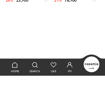
26%
23,900
29%
16,900
HOME
SEARCH
LIKE
MY