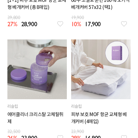
[1+1] 피부 보호 MOF 항균 교체
60수 고밀도 순면 100% 오가닉
형 베개커버 (총 8매입)
베개커버 57x32 (택1)
39,800
19,900
27%
28,900
10%
17,900
리슬립
리슬립
에어클리너 크리스탈 고체탈취
피부 보호 MOF 항균 교체형 베
제
개커버 (4매입)
32,500
23,900