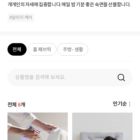
개개인의 자세에 집중합니다. 매일 밤 기분 좋은 숙면을 선물합니다.
#알러지 케어
검
색
전체
홈 패브릭
주방- 생활
창
탑
고
정
8
인기순
전체
개