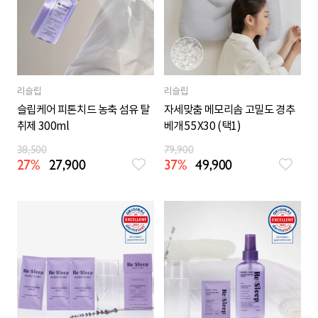
리슬립
리슬립
슬립케어 피톤치드 농축 섬유 탈
자세맞춤 메모리솜 고밀도 경추
취제 300ml
베개 55X30 (택1)
38,500
79,900
27%
27,900
37%
49,900