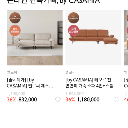
온라인 단독기획, by CASAMIA
벨로씨
벨로씨
벨
[출시특가] [by
[by CASAMIA] 레보르 천
[
CASAMIA] 벨로씨 제스토
연면피 가죽 소파 4인+스툴
C
천연면피 가죽 소파 3인_크
능
1,300,000
1,848,000
1
림오트
36%
832,000
36%
1,180,000
4