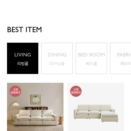
BEST ITEM
LIVING
DINING
BED ROOM
FABR
ROOM
ROOM
리빙룸
다이닝룸
베드룸
패브