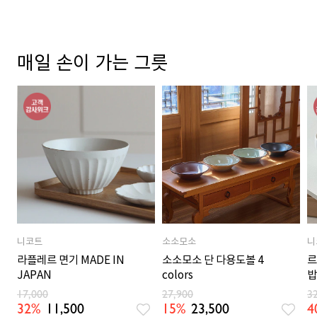
매일 손이 가는 그릇
니코트
소소모소
니
라플레르 면기 MADE IN
소소모소 단 다용도볼 4
르
JAPAN
colors
밥
M
17,000
27,900
3
32%
11,500
15%
23,500
4