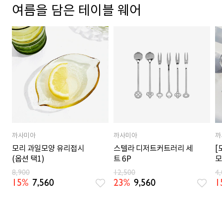
여름을 담은 테이블 웨어
까사미아
까사미아
까
모리 과일모양 유리접시
스텔라 디저트커트러리 세
[
(옵션 택1)
트 6P
모
8,900
12,500
4
15%
7,560
23%
9,560
1