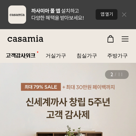
까사미아 몰 앱
설치하고
닫기
앱 열기
다양한 혜택을 받아보세요!
거실가구
침실가구
주방가구
3
/
11