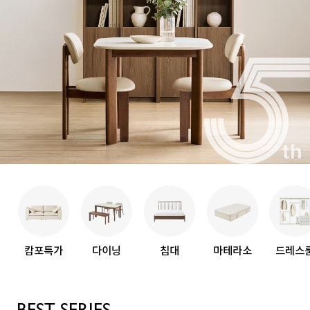
캄포특가
다이닝
침대
마테라소
드레스
BEST SERIES