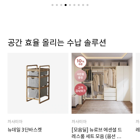
공간 효율 올리는 수납 솔루션
까사미아
까사미아
까
뉴데일 3단바스켓
[모음딜] 뉴로브 에센셜 드
레
레스룸 세트 모음 (옵션 택