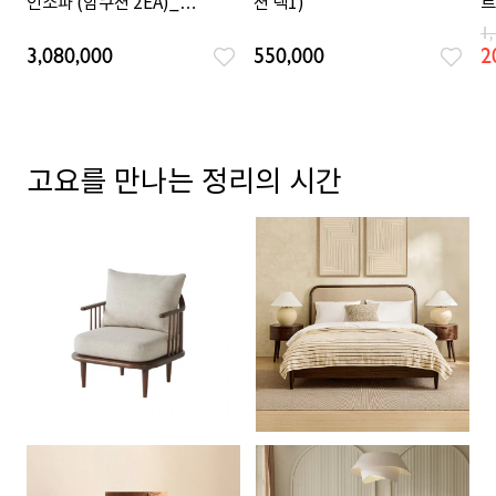
인소파 (암쿠션 2EA)_아이
션 택1)
트
보리
2
1
3,080,000
550,000
2
고요를 만나는 정리의 시간