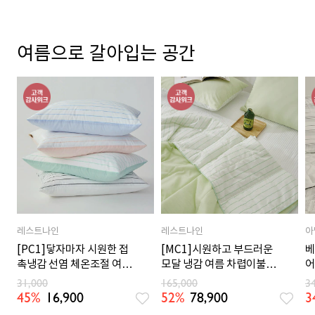
여름으로 갈아입는 공간
레스트나인
레스트나인
아
[PC1]닿자마자 시원한 접
[MC1]시원하고 부드러운
베
촉냉감 선염 체온조절 여름
모달 냉감 여름 차렵이불
어
베개커버 4컬러
SS/Q 6컬러
5
31,000
165,000
3
45%
16,900
52%
78,900
3