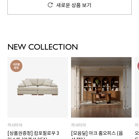
새로운 상품 보기
NEW COLLECTION
까사미아
까사미아
까
[상품권증정] 캄포필로우 3
[모음딜] 아크 홈오피스 (옵
오