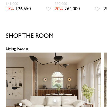
1)
149,000
330,000
15%
126,650
20%
264,000
2
SHOP THE ROOM
Living Room