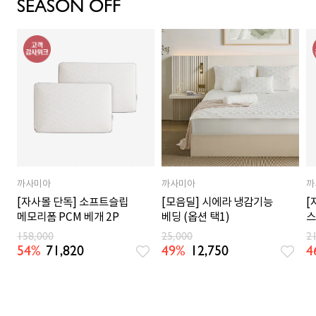
SEASON OFF
까사미아
까사미아
까
[자사몰 단독] 소프트슬립
[모음딜] 시에라 냉감기능
[
메모리폼 PCM 베개 2P
베딩 (옵션 택1)
스
158,000
25,000
2
54%
71,820
49%
12,750
4