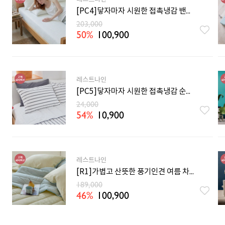
[PC4]닿자마자 시원한 접촉냉감 밴딩 여름 매트리스커버 SS/Q/K
203,000
50%
100,900
레스트나인
[PC5]닿자마자 시원한 접촉냉감 순면 체온조절 여름 베개커버 3컬러
24,000
54%
10,900
레스트나인
[R1]가볍고 산뜻한 풍기인견 여름 차렵이불 SS/Q 7컬러
189,000
46%
100,900