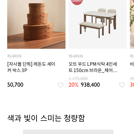
까사미아
까사미아
까
[자사몰 단독] 레돈도 셰이
오뜨 우드 LPM식탁 4인세
비
커 박스 3P
트 150cm 브라운_체어
2EA, 벤치 1EA
1,173,000
4
50,700
20%
938,400
3
색과 빛이 스미는 청량함