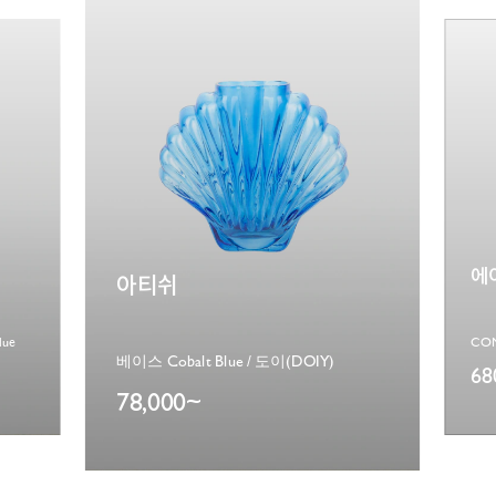
에
아티쉬
lue
베이스 Cobalt Blue / 도이(DOIY)
68
78,000~