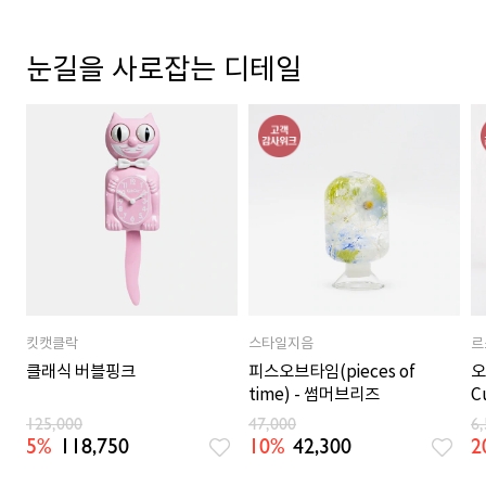
눈길을 사로잡는 디테일
킷캣클락
스타일지음
르
클래식 버블핑크
피스오브타임(pieces of
오
time) - 썸머브리즈
C
125,000
47,000
6
5%
118,750
10%
42,300
2