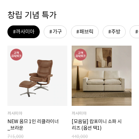
창립 기념 특가
까사미아
가구
패브릭
주방
까사미아
까사미아
NEW 옴므 1인 리클라이너
[모음딜] 캄포미니 소파 시
_브라운
리즈 (옵션 택1)
715,000
440,000