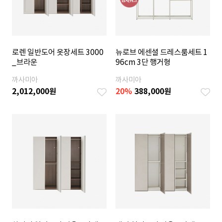
로렌 일반도어 옷장세트 3000
뉴로브 에센셜 드레스룸세트 1
_브라운
96cm 3단 행거형
까사미아
까사미아
2,012,000
원
20
%
388,000
원