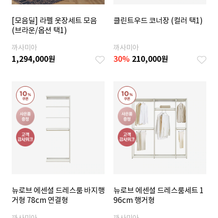
[모음딜] 라펠 옷장세트 모음
클린트우드 코너장 (컬러 택1)
(브라운/옵션 택1)
까사미아
까사미아
1,294,000
원
30
%
210,000
원
뉴로브 에센셜 드레스룸 바지행
뉴로브 에센셜 드레스룸세트 1
거형 78cm 연결형
96cm 행거형