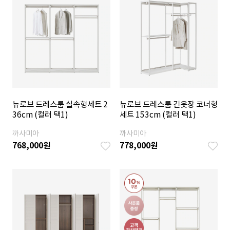
뉴로브 드레스룸 실속형세트 2
뉴로브 드레스룸 긴옷장 코너형
36cm (컬러 택1)
세트 153cm (컬러 택1)
까사미아
까사미아
768,000
원
778,000
원