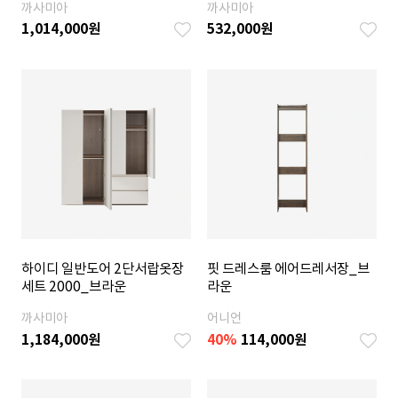
까사미아
까사미아
1,014,000
원
532,000
원
하이디 일반도어 2단서랍옷장
핏 드레스룸 에어드레서장_브
세트 2000_브라운
라운
까사미아
어니언
1,184,000
원
40
%
114,000
원