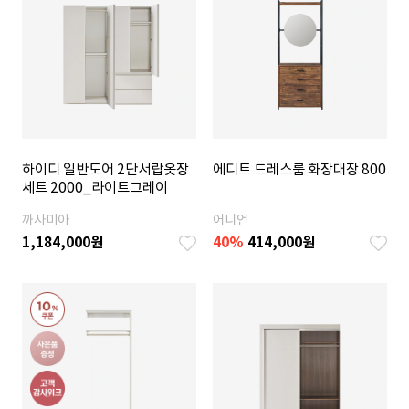
하이디 일반도어 2단서랍옷장
에디트 드레스룸 화장대장 800
세트 2000_라이트그레이
까사미아
어니언
1,184,000
원
40
%
414,000
원