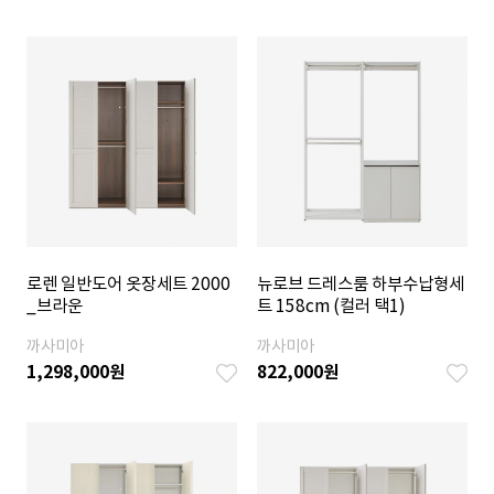
로렌 일반도어 옷장세트 2000
뉴로브 드레스룸 하부수납형세
_브라운
트 158cm (컬러 택1)
까사미아
까사미아
1,298,000
원
822,000
원