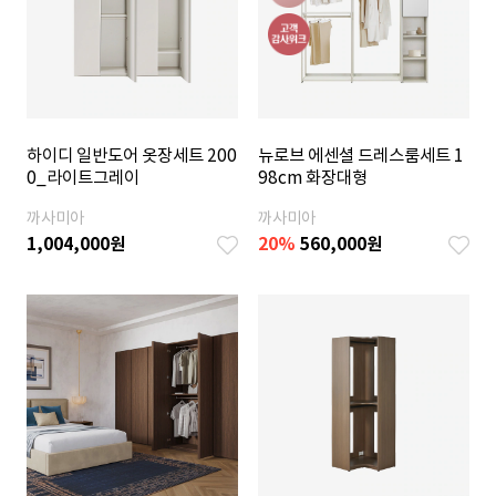
하이디 일반도어 옷장세트 200
뉴로브 에센셜 드레스룸세트 1
0_라이트그레이
98cm 화장대형
까사미아
까사미아
1,004,000
원
20
%
560,000
원