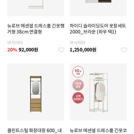
뉴로브 에센셜 드레스룸 긴옷행
하이디 슬라이딩도어 옷장세트
거형 38cm 연결형
2000_브라운 (좌우 택1)
까사미아
까사미아
20
%
92,000
원
1,250,000
원
클린트스틸 화장대장 600_내
뉴로브 에센셜 드레스룸 긴옷코