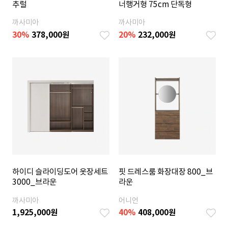
추럴
너행거형 75cm 단독형
까사미아
까사미아
30
%
378,000
원
20
%
232,000
원
하이디 슬라이딩도어 옷장세트
핏 드레스룸 화장대장 800_브
3000_브라운
라운
까사미아
어니언
1,925,000
원
40
%
408,000
원