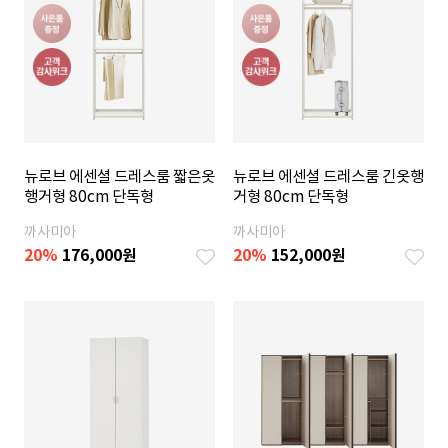
뉴로브 에센셜 드레스룸 짧은옷
뉴로브 에센셜 드레스룸 긴옷행
행거형 80cm 단독형
거형 80cm 단독형
까사미아
까사미아
20
%
176,000
원
20
%
152,000
원