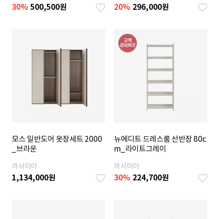
30
%
500,500
원
20
%
296,000
원
모스 일반도어 옷장세트 2000
뉴에디트 드레스룸 선반장 80c
_브라운
m_라이트그레이
까사미아
까사미아
1,134,000
원
30
%
224,700
원