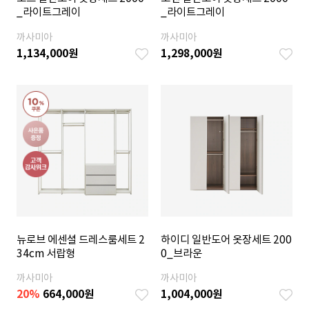
_라이트그레이
_라이트그레이
까사미아
까사미아
1,134,000
원
1,298,000
원
뉴로브 에센셜 드레스룸세트 2
하이디 일반도어 옷장세트 200
34cm 서랍형
0_브라운
까사미아
까사미아
20
%
664,000
원
1,004,000
원