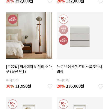
20
%
352,000
원
20
%
132,000
원
[모음딜] 까사미아 비첼리 소가
뉴로브 에센셜 드레스룸 3단서
구 (옵션 택1)
랍장
까사미아
까사미아
30%
31,950
원
20
%
236,000
원