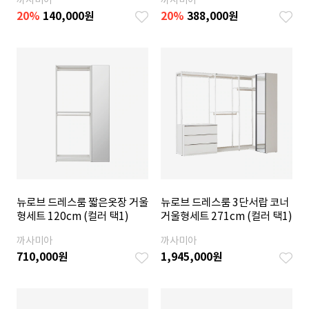
까사미아
까사미아
20
%
140,000
원
20
%
388,000
원
뉴로브 드레스룸 짧은옷장 거울
뉴로브 드레스룸 3단서랍 코너
형세트 120cm (컬러 택1)
거울형세트 271cm (컬러 택1)
까사미아
까사미아
710,000
원
1,945,000
원