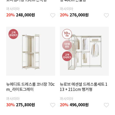
까사미아
까사미아
20
%
248,000
원
20
%
276,000
원
뉴에디트 드레스룸 코너장 70c
뉴로브 에센셜 드레스룸세트 1
m_라이트그레이
13 + 211cm 행거형
까사미아
까사미아
30
%
275,800
원
20
%
496,000
원