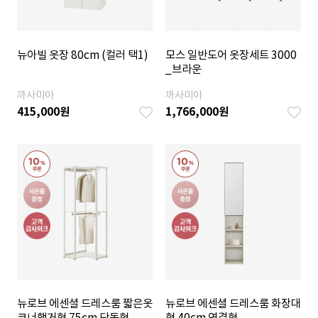
뉴아빌 옷장 80cm (컬러 택1)
모스 일반도어 옷장세트 3000
_브라운
까사미아
까사미아
415,000
원
1,766,000
원
뉴로브 에센셜 드레스룸 짧은옷
뉴로브 에센셜 드레스룸 화장대
코너행거형 75cm 단독형
형 40cm 연결형