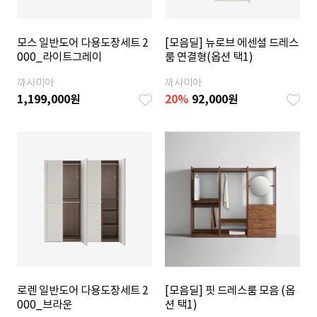
모스 일반도어 다용도장세트 2
[모음딜] 뉴로브 에센셜 드레스
000_라이트그레이
룸 연결형(옵션 택1)
까사미아
까사미아
1,199,000
원
20%
92,000
원
로렌 일반도어 다용도장세트 2
[모음딜] 핏 드레스룸 모음 (옵
000_브라운
션 택1)