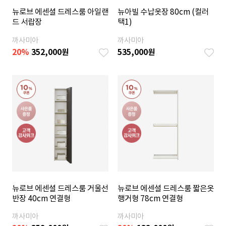
뉴로브 에센셜 드레스룸 아일랜
뉴아빌 수납옷장 80cm (컬러
드 서랍장
택1)
까사미아
까사미아
20
%
352,000
원
535,000
원
뉴로브 에센셜 드레스룸 거울선
뉴로브 에센셜 드레스룸 짧은옷
반장 40cm 연결형
행거형 78cm 연결형
까사미아
까사미아