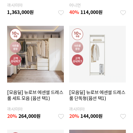
까사미아
어니언
1,363,000
원
40%
114,000
원
[모음딜] 뉴로브 에센셜 드레스
[모음딜] 뉴로브 에센셜 드레스
룸 세트 모음 (옵션 택1)
룸 단독형(옵션 택1)
까사미아
까사미아
20%
264,000
원
20%
144,000
원