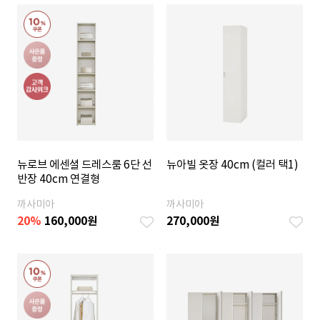
뉴로브 에센셜 드레스룸 6단 선
뉴아빌 옷장 40cm (컬러 택1)
반장 40cm 연결형
까사미아
까사미아
20
%
160,000
원
270,000
원