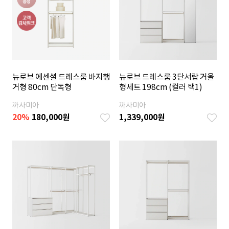
뉴로브 에센셜 드레스룸 바지행
뉴로브 드레스룸 3단서랍 거울
거형 80cm 단독형
형세트 198cm (컬러 택1)
까사미아
까사미아
20
%
180,000
원
1,339,000
원