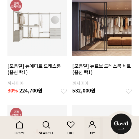
[모음딜] 뉴에디트 드레스룸
[모음딜] 뉴로브 드레스룸 세트
(옵션 택1)
(옵션 택1)
까사미아
까사미아
30%
224,700
원
532,000
원
HOME
SEARCH
LIKE
MY