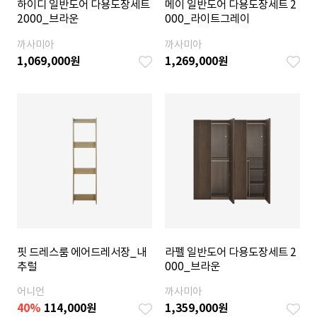
하이디 일반도어 다용도장세트
메이 일반도어 다용도장세트 2
2000_브라운
000_라이트그레이
까사미아
까사미아
1,069,000
원
1,269,000
원
핏 드레스룸 에어드레서장_내
라펠 일반도어 다용도장세트 2
추럴
000_브라운
어니언
까사미아
40
%
114,000
원
1,359,000
원