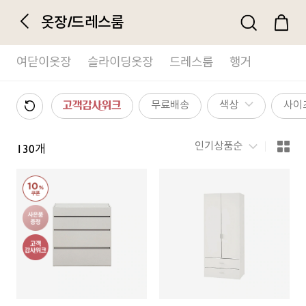
옷장/드레스룸
여닫이옷장
슬라이딩옷장
드레스룸
행거
무료배송
색상
사이즈
고객감사위크
인기상품순
130
개
정
렬
방
식