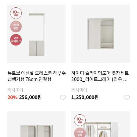
뉴로브 에센셜 드레스룸 하부수
하이디 슬라이딩도어 옷장세트
납행거형 78cm 연결형
2000_라이트그레이 (좌우 택
1)
까사미아
까사미아
20
%
256,000
원
1,250,000
원