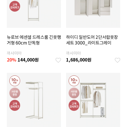
뉴로브 에센셜 드레스룸 긴옷행
하이디 일반도어 2단서랍옷장
거형 60cm 단독형
세트 3000_라이트그레이
까사미아
까사미아
20
%
144,000
원
1,686,000
원