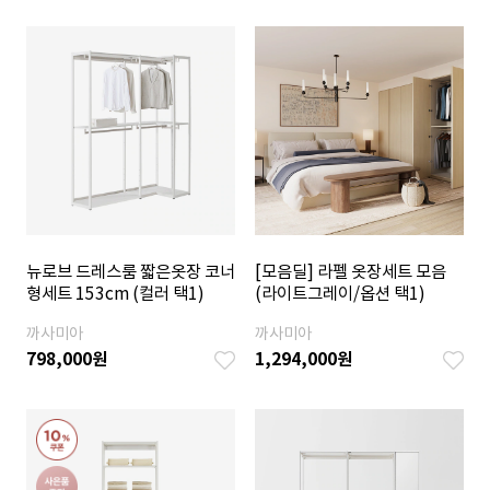
뉴로브 드레스룸 짧은옷장 코너
[모음딜] 라펠 옷장세트 모음
형세트 153cm (컬러 택1)
(라이트그레이/옵션 택1)
까사미아
까사미아
798,000
원
1,294,000
원