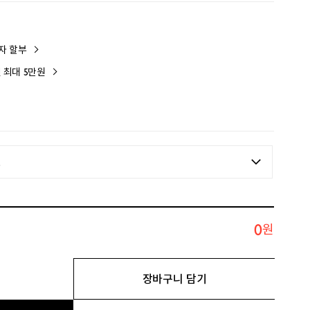
이자 할부
인 최대 5만원
일
0
원
장바구니 담기