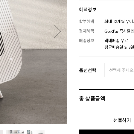
혜택정보
할부혜택
최대 12개월 무
결제혜택
GuudPay 즉시할
배송정보
택배배송 무료
평균배송일 2~3
옵션선택
총 상품금액
선물하기