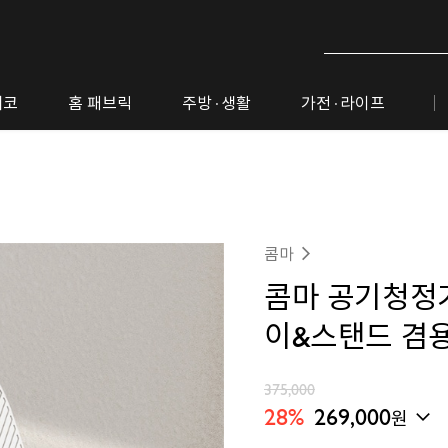
데코
홈 패브릭
주방· 생활
가전· 라이프
콤마
콤마 공기청정기 
이&스탠드 겸용
375,000
28%
269,000
원