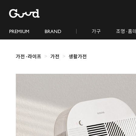
PREMIUM
BRAND
가구
조명· 홈
가전· 라이프
가전
생활가전
제
품
상
세
이
미
지