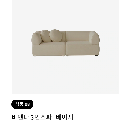
상품 08
비엔나 3인소파_베이지