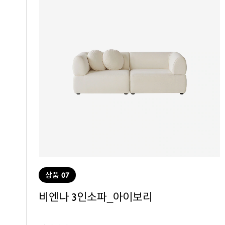
상품 07
비엔나 3인소파_아이보리