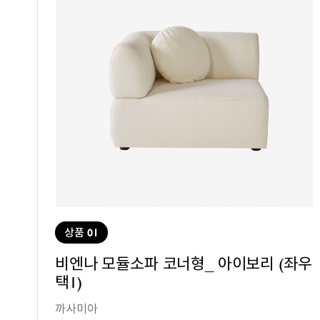
상품 01
비엔나 모듈소파 코너형_ 아이보리 (좌우
택1)
까사미아