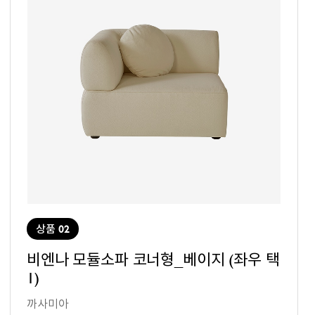
상품 02
비엔나 모듈소파 코너형_베이지 (좌우 택
1)
까사미아