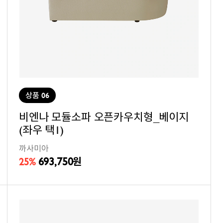
상품 06
비엔나 모듈소파 오픈카우치형_베이지
(좌우 택1)
까사미아
693,750
25%
원