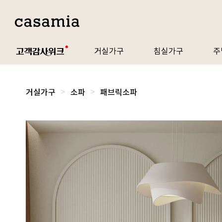
거실가구
침실가구
주
거실가구
소파
패브릭소파
왼
쪽
제
품
이
미
지