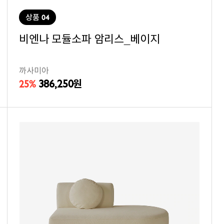
상품 04
비엔나 모듈소파 암리스_베이지
까사미아
386,250
25%
원