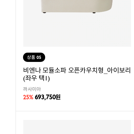
상품 05
비엔나 모듈소파 오픈카우치형_아이보리
(좌우 택1)
까사미아
693,750
25%
원