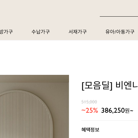
방가구
수납가구
서재가구
유아/아동가구
[모음딜] 비엔나
515,000
~25%
386,250
원~
혜택정보