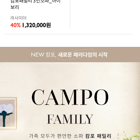
캄포패밀리 3인소파_아이
보리
까사미아
40%
1,320,000
원