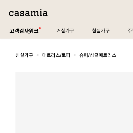
거실가구
침실가구
주
침실가구
매트리스/토퍼
슈퍼/싱글매트리스
왼
쪽
제
품
이
미
지