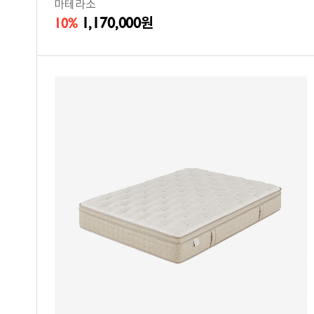
마테라소
1,170,000
10%
원