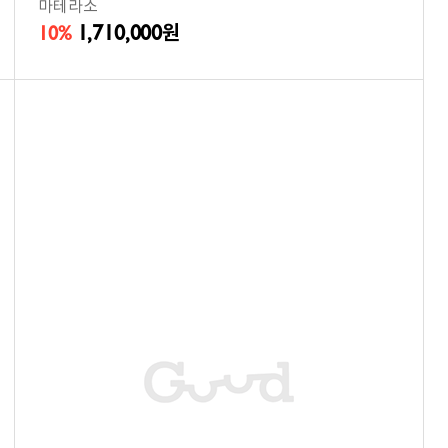
마테라소
1,710,000
10%
원