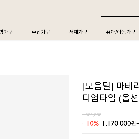
방가구
수납가구
서재가구
유아/아동가구
[모음딜] 마테
디엄타입 (옵션 
1,300,000
~10%
1,170,000
원