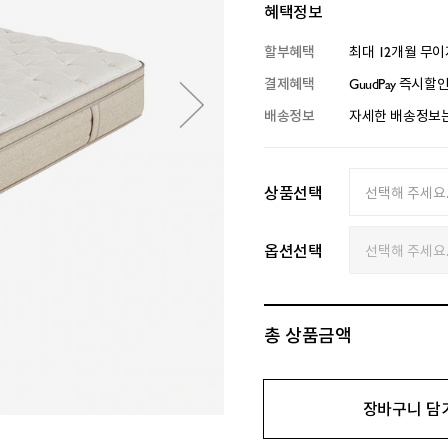
혜택정보
할부혜택
최대 12개월 무
결제혜택
GuudPay 즉시할
배송정보
자세한 배송정보는
상품선택
옵션선택
총 상품금액
장바구니 담