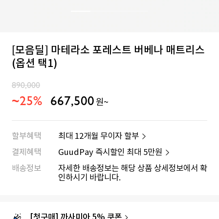
[모음딜] 마테라소 포레스트 버베나 매트리스
(옵션 택1)
890,000
~25%
667,500
원~
할부혜택
최대 12개월 무이자 할부
결제혜택
GuudPay 즉시할인 최대
5만원
배송정보
자세한 배송정보는 해당 상품 상세정보에서 확
인하시기 바랍니다.
[첫구매] 까사미아 5% 쿠폰