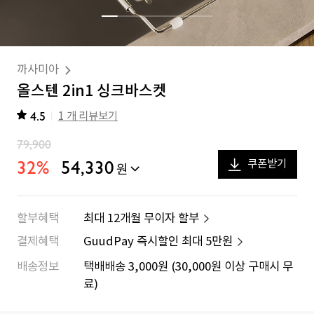
까사미아
올스텐 2in1 싱크바스켓
4.5
1 개 리뷰보기
79,900
32
%
54,330
쿠폰받기
원
할부혜택
최대 12개월 무이자 할부
결제혜택
GuudPay 즉시할인 최대
5만원
배송정보
택배배송 3,000원 (30,000원 이상 구매시 무
료)