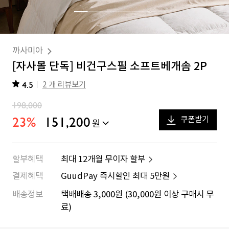
까사미아
[자사몰 단독] 비건구스필 소프트베개솜 2P
4.5
2 개 리뷰보기
198,000
23
%
151,200
쿠폰받기
원
할부혜택
최대 12개월 무이자 할부
결제혜택
GuudPay 즉시할인 최대
5만원
배송정보
택배배송 3,000원 (30,000원 이상 구매시 무
료)