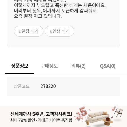
여러 가지 베개를 써봤지만,
이렇게까지 부드럽고 푹신한 베개는 처음이에요.
머리부터 뒷목, 어깨까지 포근하게 감싸줘서
요즘 꿀잠 자고 있답니다.
#꿀잠 베개
#인생 베개
상품정보
구매정보
리뷰(2)
Q&A(0)
상품코드
278220